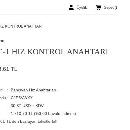
Üyelik
Sepet
(
)
HIZ KONTROL ANAHTARI
van
C-1 HIZ KONTROL ANAHTARI
3,61 TL
ri
Bahçıvan Hız Anahtarları
odu
CJPSVWXY
30,87 USD + KDV
1.710,70 TL (%3,00 havale indirimi)
61 TL den başlayan taksitlerle!!