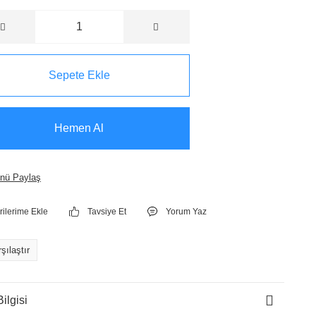
Sepete Ekle
Hemen Al
nü Paylaş
Tavsiye Et
Yorum Yaz
şılaştır
ilgisi