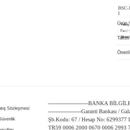
BSC-
I
Ürün 
Voltaj
Faz
(~
Akım
(
Taksit
Öneril
-----------------------BANKA BİLGİ
atış Sözleşmesi
-------------------Garanti Bankası / Gal
 Güvenlik
Şb.Kodu: 67 / Hesap No: 6299377
TR59 0006 2000 0670 0006 2993 
oşulları