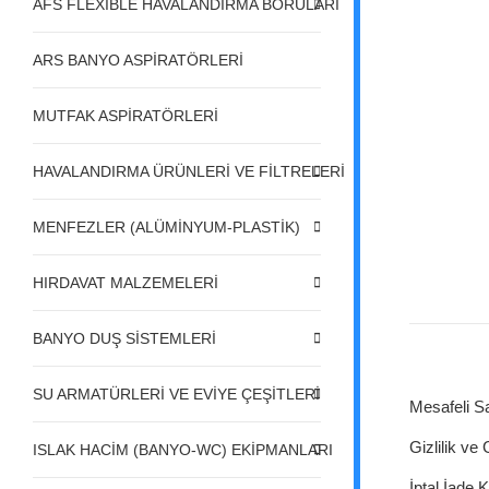
AFS FLEXIBLE HAVALANDIRMA BORULARI
ARS BANYO ASPİRATÖRLERİ
MUTFAK ASPİRATÖRLERİ
HAVALANDIRMA ÜRÜNLERİ VE FİLTRELERİ
MENFEZLER (ALÜMİNYUM-PLASTİK)
HIRDAVAT MALZEMELERİ
BANYO DUŞ SİSTEMLERİ
SU ARMATÜRLERİ VE EVİYE ÇEŞİTLERİ
Mesafeli S
Gizlilik ve
ISLAK HACİM (BANYO-WC) EKİPMANLARI
İptal İade K