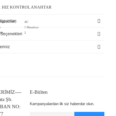
1 HIZ KONTROL ANAHTAR
Yorumları
 Tipi
(AC/DC)
AC
)
1 Manafoze
A)
2
 Seçenekleri
eriniz
LERİMİZ----
E-Bülten
ata Şb.
Kampanyalardan ilk siz haberdar olun.
 IBAN NO:
77