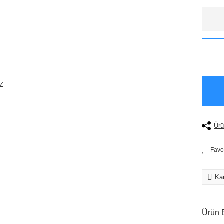
Ürü
Kar
Ürün B