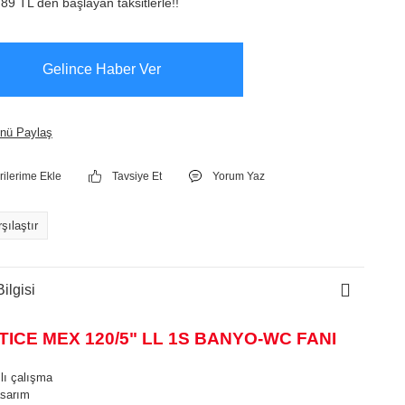
89 TL den başlayan taksitlerle!!
Gelince Haber Ver
nü Paylaş
Tavsiye Et
Yorum Yaz
şılaştır
ilgisi
ICE MEX 120/5" LL 1S BANYO-WC FANI
zlı çalışma
asarım