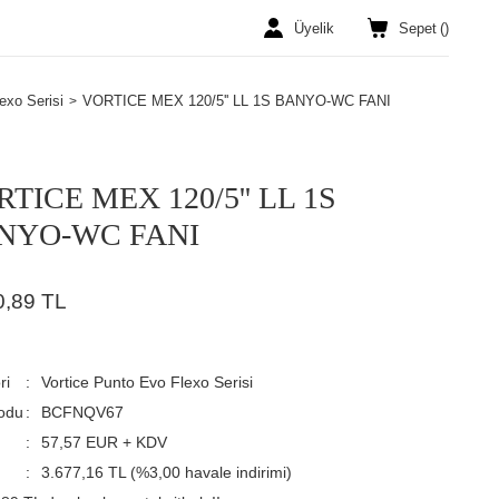
Üyelik
Sepet
(
)
exo Serisi
VORTICE MEX 120/5'' LL 1S BANYO-WC FANI
TICE MEX 120/5'' LL 1S
NYO-WC FANI
0,89 TL
ri
Vortice Punto Evo Flexo Serisi
odu
BCFNQV67
57,57 EUR + KDV
3.677,16 TL (%3,00 havale indirimi)