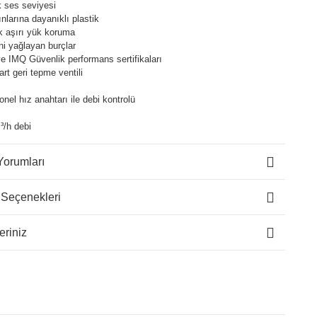
 ses seviyesi
ınlarına dayanıklı plastik
k aşırı yük koruma
ni yağlayan burçlar
e IMQ Güvenlik performans sertifikaları
art geri tepme ventili
onel hız anahtarı ile debi kontrolü
³/h debi
Yorumları
 Seçenekleri
eriniz