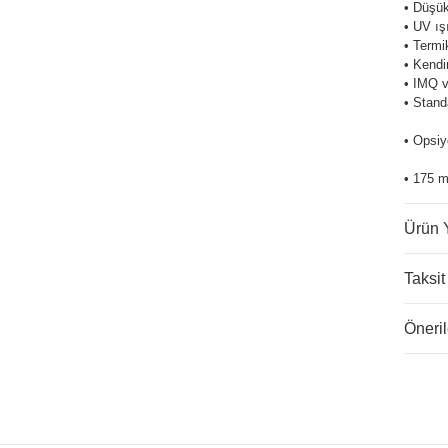
• Düşük
• UV ış
• Termi
• Kendi
• IMQ v
• Stand
• Opsiy
• 175 m
Ürün 
Taksit
Öneril