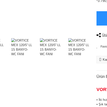
*3.790,
Ürü
Kar
Ürün B
VORT
• İki hı
• Şık t