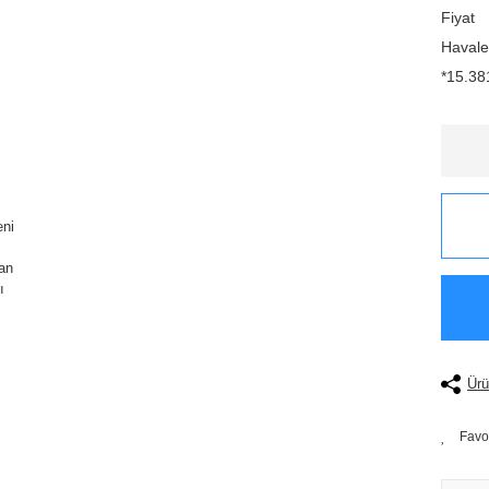
Fiyat
Havale
*15.381
Ürü