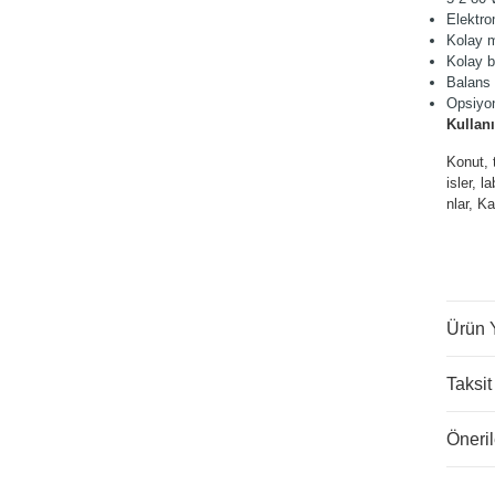
Elektro
Kolay m
Kolay 
Balans 
Opsiyon
Kullanı
Konut, 
isler, 
ATÖRLER
nlar, K
Ürün 
Taksit
Öneril