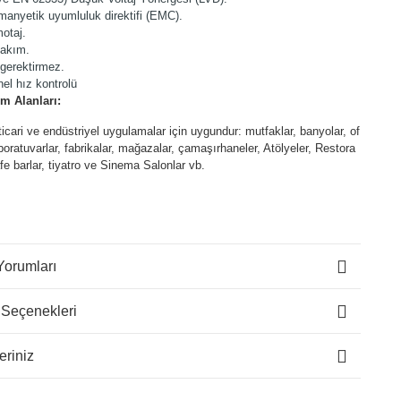
manyetik uyumluluk direktifi (EMC).
otaj.
bakım.
gerektirmez.
el hız kontrolü
m Alanları:
ticari ve endüstriyel uygulamalar için uygundur: mutfaklar, banyolar, of
laboratuvarlar, fabrikalar, mağazalar, çamaşırhaneler, Atölyeler, Restora
afe barlar, tiyatro ve Sinema Salonlar vb.
Yorumları
 Seçenekleri
eriniz