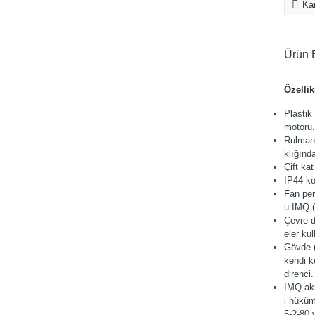
Kar
Ürün B
Özellik
Plastik
motoru.
Rulman
klığınd
Çift kat
IP44 ko
Fan per
u IMQ (Q
Çevre d
eler ku
Gövde (
kendi 
direnci.
IMQ akr
i hüküm
5-2-80 