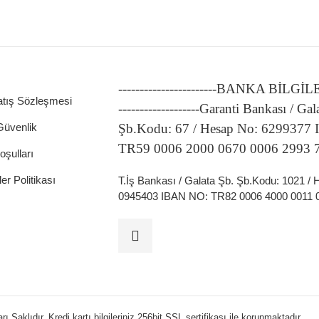
-----------------------BANKA BİLGİ
atış Sözleşmesi
-------------------Garanti Bankası / Gal
 Güvenlik
Şb.Kodu: 67 / Hesap No: 6299377
TR59 0006 2000 0670 0006 2993 
oşulları
ler Politikası
T.İş Bankası / Galata Şb. Şb.Kodu: 1021 /
0945403 IBAN NO: TR82 0006 4000 0011 
 Saklıdır. Kredi kartı bilgileriniz 256bit SSL sertifikası ile korunmaktadır.