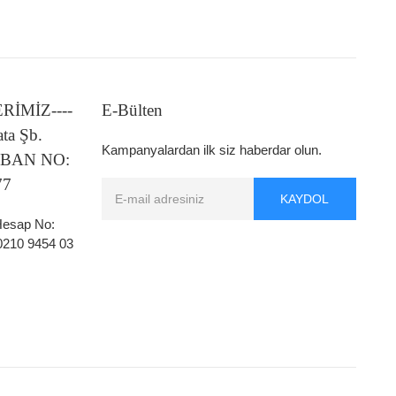
LERİMİZ----
E-Bülten
ata Şb.
Kampanyalardan ilk siz haberdar olun.
 IBAN NO:
77
KAYDOL
 Hesap No:
0210 9454 03