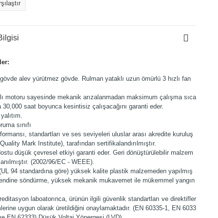
şılaştır
ilgisi
ler:
 gövde alev yürütmez gövde. Rulman yataklı uzun ömürlü 3 hızlı fan
lı motoru sayesinde mekanik arızalanmadan maksimum çalışma sıca
a 30,000 saat boyunca kesintisiz çalışacağını garanti eder.
 yalıtım.
ruma sınıfı
formansı, standartları ve ses seviyeleri uluslar arası akredite kuruluş
uality Mark Institute), tarafından sertifikalandırılmıştır.
ostu düşük çevresel etkiyi garanti eder. Geri dönüştürülebilir malzem
llanılmıştır. (2002/96/EC - WEEE).
UL 94 standardına göre) yüksek kalite plastik malzemeden yapılmış
kendine söndürme, yüksek mekanik mukavemet ile mükemmel yangın
editasyon laboatorınca, ürünün ilgili güvenlik standartları ve direktifler
lerine uygun olarak üretildiğini onaylamaktadır. (EN 60335-1, EN 6033
ve EN 62333) Düşük Voltaj Yönergesi (LVD).