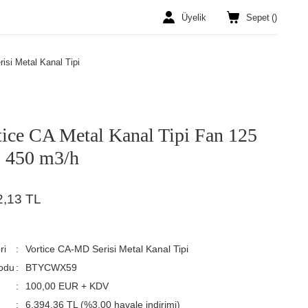
Üyelik
Sepet
(
)
isi Metal Kanal Tipi
tice CA Metal Kanal Tipi Fan 125
450 m3/h
2,13 TL
ri
Vortice CA-MD Serisi Metal Kanal Tipi
odu
BTYCWX59
100,00 EUR + KDV
6.394,36 TL (%3,00 havale indirimi)