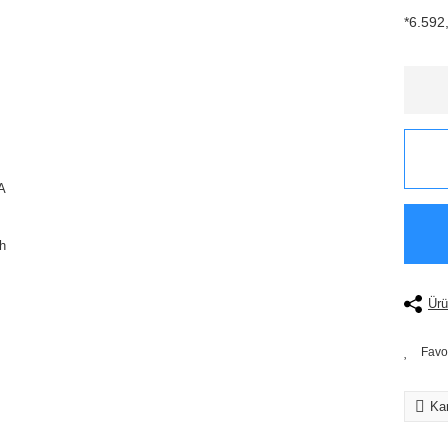
*6.592,
Ürü
Kar