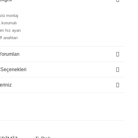
stü montaj
a korumalı
m hız ayarı
ff anahtarı
Yorumları
 Seçenekleri
eriniz