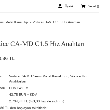
Üyelik
Sepet
(
)
isi Metal Kanal Tipi
Vortice CA-MD C1.5 Hız Anahtarı
tice CA-MD C1.5 Hız Anahtarı
0,86 TL
ri
Vortice CA-MD Serisi Metal Kanal Tipi
,
Vortice Hız
Anahtarları
odu
FHNTWZJM
43,75 EUR + KDV
2.794,44 TL (%3,00 havale indirimi)
86 TL den başlayan taksitlerle!!