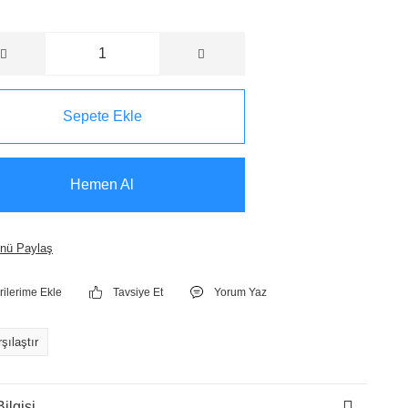
Sepete Ekle
Hemen Al
nü Paylaş
Tavsiye Et
Yorum Yaz
şılaştır
ilgisi