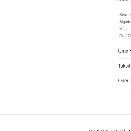
-Sıva ü
-Sigort
-Minimu
-On / O
Ürün 
Taksit
Öneril