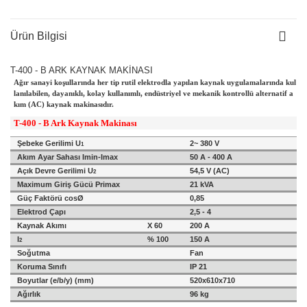
Ürün Bilgisi
T-400 - B ARK KAYNAK MAKİNASI
Ağır sanayi koşullarında her tip rutil elektrodla yapılan kaynak uygulamalarında kul
lanılabilen, dayanıklı, kolay kullanımlı, endüstriyel ve mekanik kontrollü alternatif a
kım (AC) kaynak makinasıdır.
T-400 - B Ark Kaynak Makinası
Şebeke Gerilimi U
2~ 380 V
1
Akım Ayar Sahası Imin-Imax
50 A - 400 A
Açık Devre Gerilimi U
54,5 V (AC)
2
Maximum Giriş Gücü Primax
21
kVA
Güç Faktörü cosØ
0,85
Elektrod Çapı
2,5 - 4
Kaynak Akımı
X 60
200 A
I
% 100
150 A
2
Soğutma
Fan
Koruma Sınıfı
IP 21
Boyutlar (e/b/y) (mm)
520x610x710
Ağırlık
96
kg