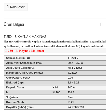
Karşılaştır
Ürün Bilgisi
T-250 - B KAYNAK MAKİNASI
Her tür rutil elektrodla yapılan kaynak uygulamalarında kullanılabilen, dayanıklı, kol
ay kullanımlı, portatif ve kademe kontrollü alternatif akım (AC) kaynak makinasıdır.
T-250 - B Kaynak Makinası
Şebeke Gerilimi U
1~ 220 V
1
Akım Ayar Sahası Imin-Imax
50 A - 250 A
Açık Devre Gerilimi U
48,4 V (AC)
2
Maximum Giriş Gücü Primax
7,2 kVA
Güç Faktörü cosØ
0,
70
Elektrod Çapı
1,6 - 3,25
Kaynak Akımı
X 60
140 A
I
% 100
110
A
2
Soğutma
Fan
Koruma Sınıfı
IP 21
Boyutlar (e/b/y) (mm)
245x360x290