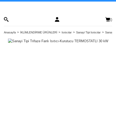
(
)
Anasayfa
İKLİMLENDİRME ÜRÜNLERİ
Isıtıcılar
Sanayi Tipi Isıtıcılar
Sanayi T