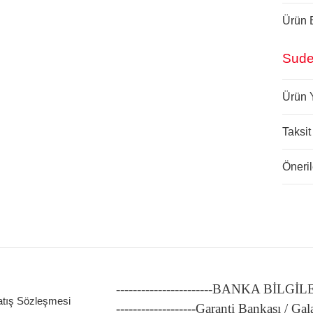
Ürün B
Sude
Ürün 
Taksit
Öneril
-----------------------BANKA BİLGİ
atış Sözleşmesi
-------------------Garanti Bankası / Gal