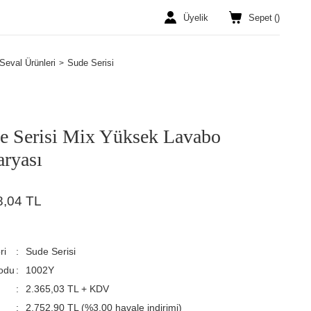
Üyelik
Sepet
(
)
Seval Ürünleri
Sude Serisi
e Serisi Mix Yüksek Lavabo
aryası
8,04 TL
ri
Sude Serisi
odu
1002Y
2.365,03 TL + KDV
2.752,90 TL (%3,00 havale indirimi)