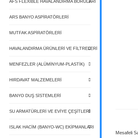
AFS FLEXIBLE HAVALANDIRMA BORULARI
ARS BANYO ASPİRATÖRLERİ
MUTFAK ASPİRATÖRLERİ
HAVALANDIRMA ÜRÜNLERİ VE FİLTRELERİ
MENFEZLER (ALÜMİNYUM-PLASTİK)
HIRDAVAT MALZEMELERİ
BANYO DUŞ SİSTEMLERİ
SU ARMATÜRLERİ VE EVİYE ÇEŞİTLERİ
ISLAK HACİM (BANYO-WC) EKİPMANLARI
Mesafeli S