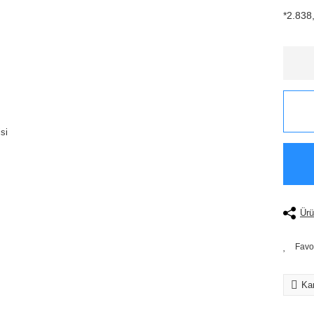
*2.838,
Ürü
Kar