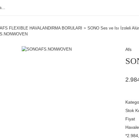
AFS FLEXIBLE HAVALANDIRMA BORULARI
SONO Ses ve Isı İzoleli Alü
S.NONWOVEN
Afs
SO
2.98
Katego
Stok K
Fiyat
Havale
*2.984,