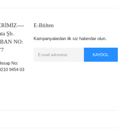
LERİMİZ----
E-Bülten
ata Şb.
Kampanyalardan ilk siz haberdar olun.
 IBAN NO:
77
KAYDOL
 Hesap No:
0210 9454 03