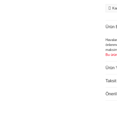
Kar
Ürün B
Havalan
önlenme
maksimu
Bu ürün
Ürün 
Taksit
Öneril