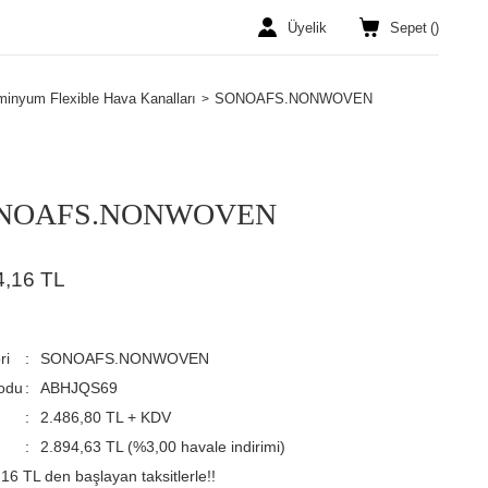
Üyelik
Sepet
(
)
minyum Flexible Hava Kanalları
SONOAFS.NONWOVEN
NOAFS.NONWOVEN
4,16 TL
ri
SONOAFS.NONWOVEN
odu
ABHJQS69
2.486,80 TL + KDV
2.894,63 TL (%3,00 havale indirimi)
16 TL den başlayan taksitlerle!!