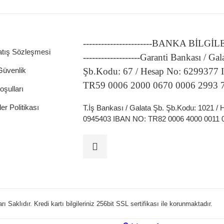
-----------------------BANKA BİLGİ
atış Sözleşmesi
-------------------Garanti Bankası / Gal
 Güvenlik
Şb.Kodu: 67 / Hesap No: 6299377
ATÖRLER
TR59 0006 2000 0670 0006 2993 
oşulları
ler Politikası
T.İş Bankası / Galata Şb. Şb.Kodu: 1021 /
0945403 IBAN NO: TR82 0006 4000 0011 
 Saklıdır. Kredi kartı bilgileriniz 256bit SSL sertifikası ile korunmaktadır.