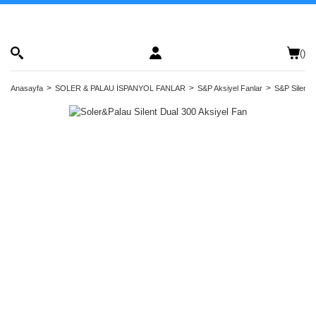
(
)
Anasayfa
SOLER & PALAU İSPANYOL FANLAR
S&P Aksiyel Fanlar
S&P Silent D