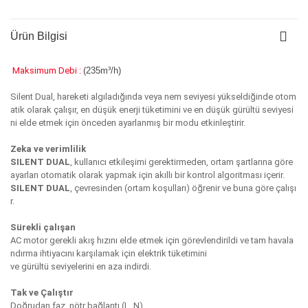
Ürün Bilgisi
Maksimum Debi :
(235m³/h)
Silent Dual, hareketi algıladığında veya nem seviyesi yükseldiğinde otom
atik olarak çalışır, en düşük enerji tüketimini ve en düşük gürültü seviyesi
ni elde etmek için önceden ayarlanmış bir modu etkinleştirir.
Zeka ve verimlilik
SILENT DUAL
, kullanıcı etkileşimi gerektirmeden, ortam şartlarına göre
ayarları otomatik olarak yapmak için akıllı bir kontrol algoritması içerir.
SILENT DUAL
, çevresinden (ortam koşulları) öğrenir ve buna göre çalışı
r.
Sürekli çalışan
AC motor gerekli akış hızını elde etmek için görevlendirildi ve tam havala
ndırma ihtiyacını karşılamak için elektrik tüketimini
ve gürültü seviyelerini en aza indirdi.
Tak ve Çalıştır
Doğrudan faz, nötr bağlantı (L, N).