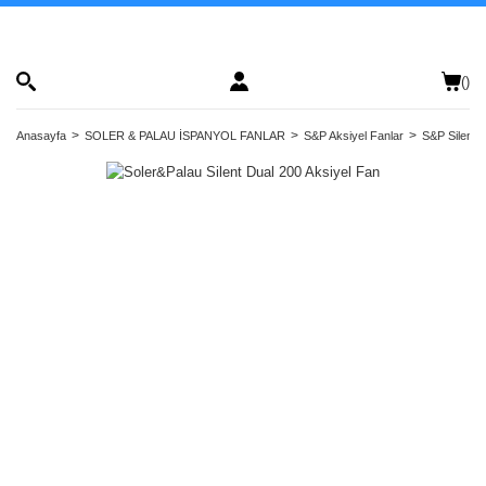
(
)
Anasayfa
SOLER & PALAU İSPANYOL FANLAR
S&P Aksiyel Fanlar
S&P Silent D