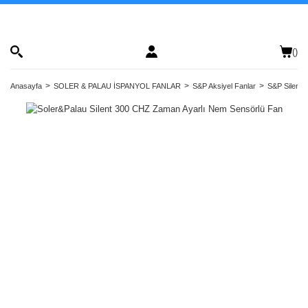
(
)
Anasayfa
SOLER & PALAU İSPANYOL FANLAR
S&P Aksiyel Fanlar
S&P Silent S