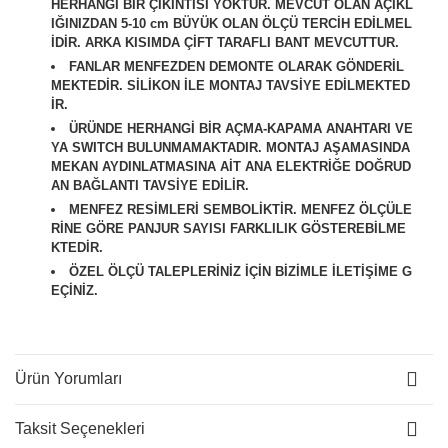
HERHANGİ BİR ÇIKINTISI YOKTUR. MEVCUT OLAN AÇIKL
IĞINIZDAN 5-10 cm BÜYÜK OLAN ÖLÇÜ TERCİH EDİLMEL
İDİR. ARKA KISIMDA ÇİFT TARAFLI BANT MEVCUTTUR.
FANLAR MENFEZDEN DEMONTE OLARAK GÖNDERİL
MEKTEDİR. SİLİKON İLE MONTAJ TAVSİYE EDİLMEKTED
İR.
ÜRÜNDE HERHANGİ BİR AÇMA-KAPAMA ANAHTARI VE
YA SWITCH BULUNMAMAKTADIR. MONTAJ AŞAMASINDA
MEKAN AYDINLATMASINA AİT ANA ELEKTRİĞE DOĞRUD
AN BAĞLANTI TAVSİYE EDİLİR.
M
ENFEZ RESİMLERİ SEMBOLİKTİR. MENFEZ ÖLÇÜLE
RİNE GÖRE PANJUR SAYISI FARKLILIK GÖSTEREBİLME
KTEDİR.
ÖZEL ÖLÇÜ TALEPLERİNİZ İÇİN BİZİMLE İLETİŞİME G
EÇİNİZ.
Ürün Yorumları
Taksit Seçenekleri