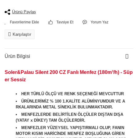
Ürünü Paylaş
Tavsiye Et
Yorum Yaz
Karşılaştır
Ürün Bilgisi
Soler&Palau Silent 200 CZ Fanlı Menfez (180m³/h) - Süp
er Sessiz
HER TÜRLÜ ÖLÇÜ VE RENK SEÇENEĞİ MEVCUTTUR
ÜRÜNLERİMİZ % 100 1.KALİTE ALÜMİNYUMDUR VE A
RKALARINDA METAL SİNEKLİK BULUNMAKTADIR.
MENFEZLERDE BELİRTİLEN ÖLÇÜLER DIŞTAN DIŞA
(YATAY x DİKEY) TAM ÖLÇÜLERDİR.
MENFEZLER YÜZEYSEL YAPIŞTIRMALI OLUP, FANIN
MOTOR KISMI HARİCİNDE MENFEZ BOŞLUĞUNA GİREN