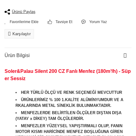
Ürünü Paylaş
Tavsiye Et
Yorum Yaz
Karşılaştır
Ürün Bilgisi
Soler&Palau Silent 200 CZ Fanlı Menfez (180m³/h) - Süp
er Sessiz
HER TÜRLÜ ÖLÇÜ VE RENK SEÇENEĞİ MEVCUTTUR
ÜRÜNLERİMİZ % 100 1.KALİTE ALÜMİNYUMDUR VE A
RKALARINDA METAL SİNEKLİK BULUNMAKTADIR.
MENFEZLERDE BELİRTİLEN ÖLÇÜLER DIŞTAN DIŞA
(YATAY x DİKEY) TAM ÖLÇÜLERDİR.
MENFEZLER YÜZEYSEL YAPIŞTIRMALI OLUP, FANIN
MOTOR KISMI HARİCİNDE MENFEZ BOŞLUĞUNA GİREN