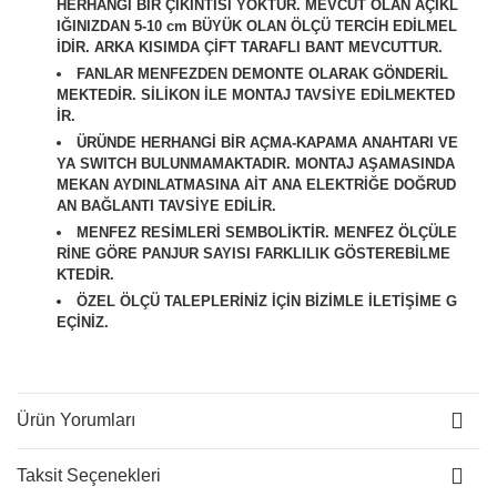
HERHANGİ BİR ÇIKINTISI YOKTUR. MEVCUT OLAN AÇIKL
IĞINIZDAN 5-10 cm BÜYÜK OLAN ÖLÇÜ TERCİH EDİLMEL
İDİR. ARKA KISIMDA ÇİFT TARAFLI BANT MEVCUTTUR.
FANLAR MENFEZDEN DEMONTE OLARAK GÖNDERİL
MEKTEDİR. SİLİKON İLE MONTAJ TAVSİYE EDİLMEKTED
İR.
ÜRÜNDE HERHANGİ BİR AÇMA-KAPAMA ANAHTARI VE
YA SWITCH BULUNMAMAKTADIR. MONTAJ AŞAMASINDA
MEKAN AYDINLATMASINA AİT ANA ELEKTRİĞE DOĞRUD
AN BAĞLANTI TAVSİYE EDİLİR.
M
ENFEZ RESİMLERİ SEMBOLİKTİR. MENFEZ ÖLÇÜLE
RİNE GÖRE PANJUR SAYISI FARKLILIK GÖSTEREBİLME
KTEDİR.
ÖZEL ÖLÇÜ TALEPLERİNİZ İÇİN BİZİMLE İLETİŞİME G
EÇİNİZ.
Ürün Yorumları
Taksit Seçenekleri