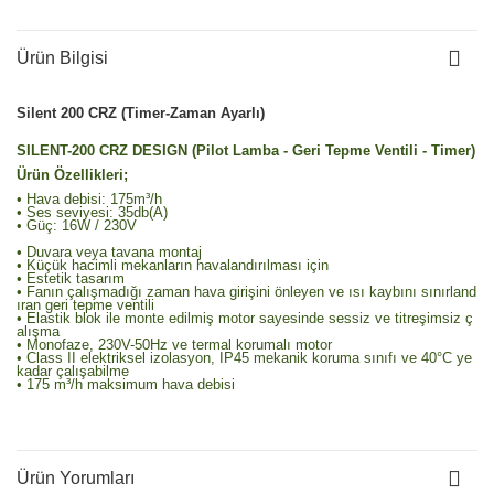
Ürün Bilgisi
Silent 200 CRZ (Timer-Zaman Ayarlı)
SILENT-200 CRZ DESIGN
(Pilot Lamba - Geri Tepme Ventili - Timer)
Ürün Özellikleri;
•
Hava debisi: 175m³/h
•
Ses seviyesi: 35db(A)
•
Güç: 16W / 230V
• Duvara veya tavana montaj
• Küçük hacimli mekanların havalandırılması için
• Estetik tasarım
• Fanın çalışmadığı zaman hava girişini önleyen ve ısı kaybını sınırland
ıran geri tepme ventili
• Elastik blok ile monte edilmiş motor sayesinde sessiz ve titreşimsiz ç
alışma
• Monofaze, 230V-50Hz ve termal korumalı motor
• Class II elektriksel izolasyon, IP45 mekanik koruma sınıfı ve 40°C ye
kadar çalışabilme
• 175 m³/h maksimum hava debisi
Ürün Yorumları