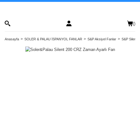
(
)
Anasayfa
SOLER & PALAU İSPANYOL FANLAR
S&P Aksiyel Fanlar
S&P Silent S