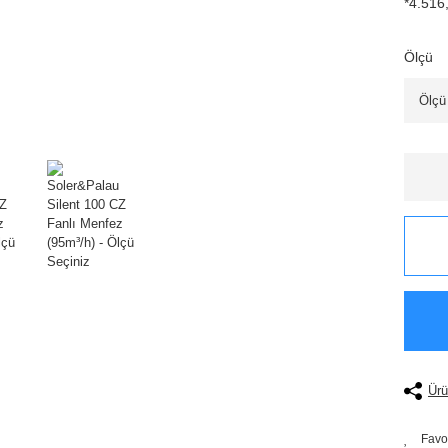
*4.516,
Ölçü
Ürü