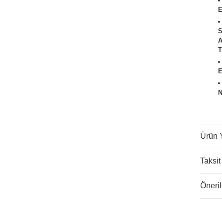
E
T
E
ATÖRLER
N
Ürün 
Taksit
Öneril