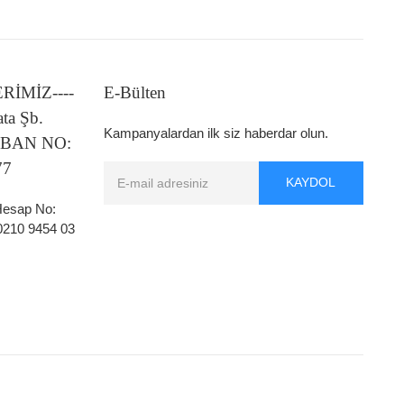
LERİMİZ----
E-Bülten
ata Şb.
Kampanyalardan ilk siz haberdar olun.
 IBAN NO:
77
KAYDOL
 Hesap No:
0210 9454 03