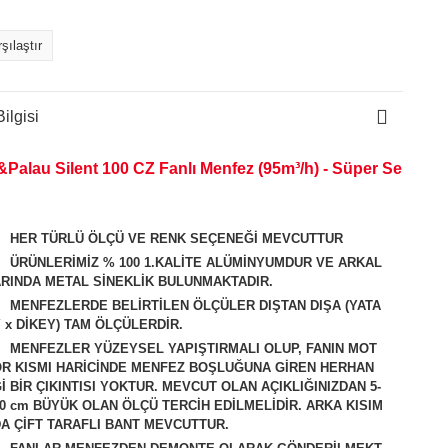
şılaştır
ilgisi
&Palau Silent 100 CZ Fanlı Menfez (95m³/h) - Süper Se
HER TÜRLÜ ÖLÇÜ VE RENK SEÇENEĞİ MEVCUTTUR
ÜRÜNLERİMİZ % 100 1.KALİTE ALÜMİNYUMDUR VE ARKAL
RINDA METAL SİNEKLİK BULUNMAKTADIR.
MENFEZLERDE BELİRTİLEN ÖLÇÜLER DIŞTAN DIŞA (YATA
 x DİKEY) TAM ÖLÇÜLERDİR.
MENFEZLER YÜZEYSEL YAPIŞTIRMALI OLUP, FANIN MOT
R KISMI HARİCİNDE MENFEZ BOŞLUĞUNA GİREN HERHAN
İ BİR ÇIKINTISI YOKTUR. MEVCUT OLAN AÇIKLIĞINIZDAN 5-
0 cm BÜYÜK OLAN ÖLÇÜ TERCİH EDİLMELİDİR. ARKA KISIM
A ÇİFT TARAFLI BANT MEVCUTTUR.