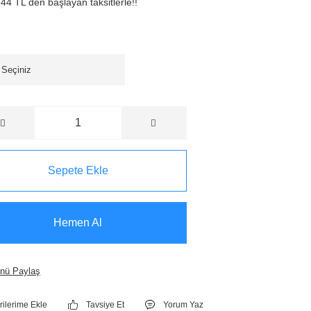
44 TL den başlayan taksitlerle!!
Sepete Ekle
Hemen Al
nü Paylaş
Tavsiye Et
Yorum Yaz