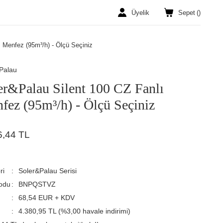
Üyelik
Sepet
(
)
 Menfez (95m³/h) - Ölçü Seçiniz
Palau
er&Palau Silent 100 CZ Fanlı
fez (95m³/h) - Ölçü Seçiniz
6,44 TL
ri
Soler&Palau Serisi
odu
BNPQSTVZ
68,54 EUR + KDV
4.380,95 TL (%3,00 havale indirimi)