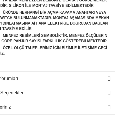
FANLAR MENFEZDEN DEMONTE OLARAK GÖNDERİLMEKT
DİR. SİLİKON İLE MONTAJ TAVSİYE EDİLMEKTEDİR.
ÜRÜNDE HERHANGİ BİR AÇMA-KAPAMA ANAHTARI VEYA
SWITCH BULUNMAMAKTADIR. MONTAJ AŞAMASINDA MEKAN
AYDINLATMASINA AİT ANA ELEKTRİĞE DOĞRUDAN BAĞLAN
I TAVSİYE EDİLİR.
M
ENFEZ RESİMLERİ SEMBOLİKTİR. MENFEZ ÖLÇÜLERİN
 GÖRE PANJUR SAYISI FARKLILIK GÖSTEREBİLMEKTEDİR.
ÖZEL ÖLÇÜ TALEPLERİNİZ İÇİN BİZİMLE İLETİŞİME GEÇİ
İZ.
Yorumları
 Seçenekleri
eriniz