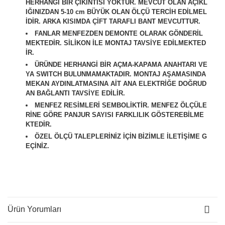
HERHANGİ BİR ÇIKINTISI YOKTUR. MEVCUT OLAN AÇIKL
IĞINIZDAN 5-10 cm BÜYÜK OLAN ÖLÇÜ TERCİH EDİLMEL
İDİR. ARKA KISIMDA ÇİFT TARAFLI BANT MEVCUTTUR.
FANLAR MENFEZDEN DEMONTE OLARAK GÖNDERİL
MEKTEDİR. SİLİKON İLE MONTAJ TAVSİYE EDİLMEKTED
İR.
ÜRÜNDE HERHANGİ BİR AÇMA-KAPAMA ANAHTARI VE
YA SWITCH BULUNMAMAKTADIR. MONTAJ AŞAMASINDA
MEKAN AYDINLATMASINA AİT ANA ELEKTRİĞE DOĞRUD
AN BAĞLANTI TAVSİYE EDİLİR.
M
ENFEZ RESİMLERİ SEMBOLİKTİR. MENFEZ ÖLÇÜLE
RİNE GÖRE PANJUR SAYISI FARKLILIK GÖSTEREBİLME
KTEDİR.
ÖZEL ÖLÇÜ TALEPLERİNİZ İÇİN BİZİMLE İLETİŞİME G
EÇİNİZ.
Ürün Yorumları