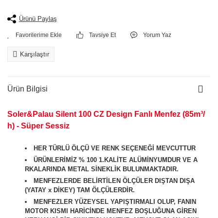
Ürünü Paylaş
Tavsiye Et
Yorum Yaz
Karşılaştır
Ürün Bilgisi
Soler&Palau Silent 100 CZ Design Fanlı Menfez (85m³/
h) - Süper Sessiz
HER TÜRLÜ ÖLÇÜ VE RENK SEÇENEĞİ MEVCUTTUR
ÜRÜNLERİMİZ % 100 1.KALİTE ALÜMİNYUMDUR VE A
RKALARINDA METAL SİNEKLİK BULUNMAKTADIR.
MENFEZLERDE BELİRTİLEN ÖLÇÜLER DIŞTAN DIŞA
(YATAY x DİKEY) TAM ÖLÇÜLERDİR.
MENFEZLER YÜZEYSEL YAPIŞTIRMALI OLUP, FANIN
MOTOR KISMI HARİCİNDE MENFEZ BOŞLUĞUNA GİREN