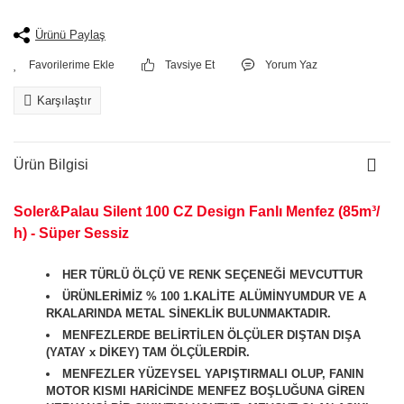
Ürünü Paylaş
Tavsiye Et
Yorum Yaz
Karşılaştır
Ürün Bilgisi
Soler&Palau Silent 100 CZ Design Fanlı Menfez (85m³/
h) - Süper Sessiz
HER TÜRLÜ ÖLÇÜ VE RENK SEÇENEĞİ MEVCUTTUR
ÜRÜNLERİMİZ % 100 1.KALİTE ALÜMİNYUMDUR VE A
RKALARINDA METAL SİNEKLİK BULUNMAKTADIR.
MENFEZLERDE BELİRTİLEN ÖLÇÜLER DIŞTAN DIŞA
(YATAY x DİKEY) TAM ÖLÇÜLERDİR.
MENFEZLER YÜZEYSEL YAPIŞTIRMALI OLUP, FANIN
MOTOR KISMI HARİCİNDE MENFEZ BOŞLUĞUNA GİREN