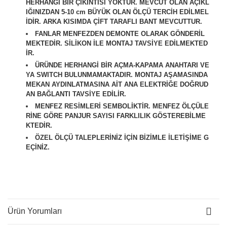
HERHANGİ BİR ÇIKINTISI YOKTUR. MEVCUT OLAN AÇIKL
IĞINIZDAN 5-10 cm BÜYÜK OLAN ÖLÇÜ TERCİH EDİLMEL
İDİR. ARKA KISIMDA ÇİFT TARAFLI BANT MEVCUTTUR.
FANLAR MENFEZDEN DEMONTE OLARAK GÖNDERİL
MEKTEDİR. SİLİKON İLE MONTAJ TAVSİYE EDİLMEKTED
İR.
ÜRÜNDE HERHANGİ BİR AÇMA-KAPAMA ANAHTARI VE
YA SWITCH BULUNMAMAKTADIR. MONTAJ AŞAMASINDA
MEKAN AYDINLATMASINA AİT ANA ELEKTRİĞE DOĞRUD
AN BAĞLANTI TAVSİYE EDİLİR.
M
ENFEZ RESİMLERİ SEMBOLİKTİR. MENFEZ ÖLÇÜLE
RİNE GÖRE PANJUR SAYISI FARKLILIK GÖSTEREBİLME
KTEDİR.
ÖZEL ÖLÇÜ TALEPLERİNİZ İÇİN BİZİMLE İLETİŞİME G
EÇİNİZ.
Ürün Yorumları