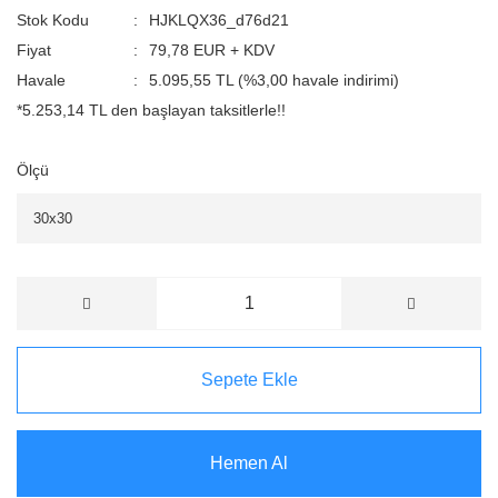
Stok Kodu
HJKLQX36_d76d21
Fiyat
79,78 EUR + KDV
Havale
5.095,55 TL (%3,00 havale indirimi)
*5.253,14 TL den başlayan taksitlerle!!
Ölçü
Sepete Ekle
Hemen Al