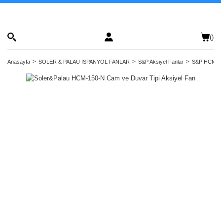
(
)
Anasayfa
SOLER & PALAU İSPANYOL FANLAR
S&P Aksiyel Fanlar
S&P HCM-N 