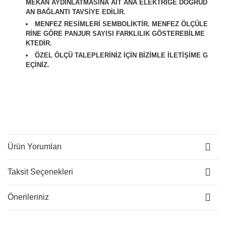
MEKAN AYDINLATMASINA AİT ANA ELEKTRİĞE DOĞRUD
AN BAĞLANTI TAVSİYE EDİLİR.
M
ENFEZ RESİMLERİ SEMBOLİKTİR. MENFEZ ÖLÇÜLE
RİNE GÖRE PANJUR SAYISI FARKLILIK GÖSTEREBİLME
KTEDİR.
ÖZEL ÖLÇÜ TALEPLERİNİZ İÇİN BİZİMLE İLETİŞİME G
EÇİNİZ.
Ürün Yorumları
Taksit Seçenekleri
Önerileriniz