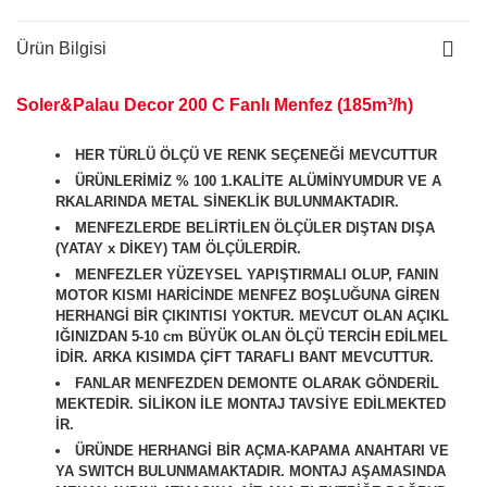
Ürün Bilgisi
Soler&Palau Decor 200 C Fanlı Menfez (185m³/h)
HER TÜRLÜ ÖLÇÜ VE RENK SEÇENEĞİ MEVCUTTUR
ÜRÜNLERİMİZ % 100 1.KALİTE ALÜMİNYUMDUR VE A
RKALARINDA METAL SİNEKLİK BULUNMAKTADIR.
MENFEZLERDE BELİRTİLEN ÖLÇÜLER DIŞTAN DIŞA
(YATAY x DİKEY) TAM ÖLÇÜLERDİR.
MENFEZLER YÜZEYSEL YAPIŞTIRMALI OLUP, FANIN
MOTOR KISMI HARİCİNDE MENFEZ BOŞLUĞUNA GİREN
HERHANGİ BİR ÇIKINTISI YOKTUR. MEVCUT OLAN AÇIKL
IĞINIZDAN 5-10 cm BÜYÜK OLAN ÖLÇÜ TERCİH EDİLMEL
İDİR. ARKA KISIMDA ÇİFT TARAFLI BANT MEVCUTTUR.
FANLAR MENFEZDEN DEMONTE OLARAK GÖNDERİL
MEKTEDİR. SİLİKON İLE MONTAJ TAVSİYE EDİLMEKTED
İR.
ÜRÜNDE HERHANGİ BİR AÇMA-KAPAMA ANAHTARI VE
YA SWITCH BULUNMAMAKTADIR. MONTAJ AŞAMASINDA