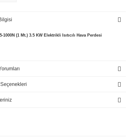
ilgisi
-1000N (1 Mt.) 3.5 KW Elektrikli Isıtıcılı Hava Perdesi
Yorumları
 Seçenekleri
eriniz