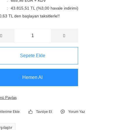
685,98 EUR + KDV
43.815,51 TL (%3,00 havale indirimi)
,63 TL den başlayan taksitlerle!!
Sepete Ekle
Hemen Al
nü Paylaş
Tavsiye Et
Yorum Yaz
şılaştır