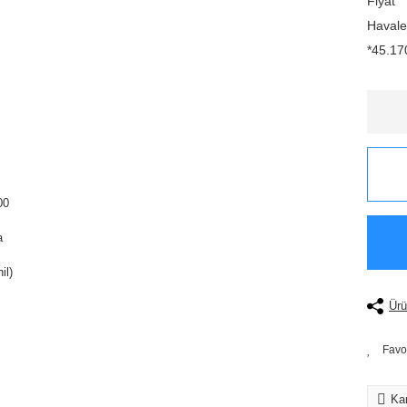
Fiyat
Havale
*45.170
Ürü
Kar