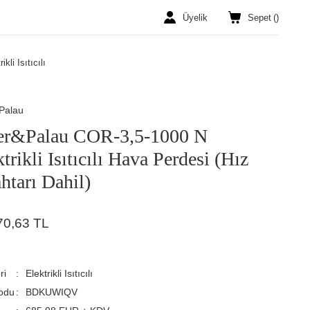
Üyelik
Sepet
(
)
ikli Isıtıcılı
Palau
er&Palau COR-3,5-1000 N
trikli Isıtıcılı Hava Perdesi (Hız
htarı Dahil)
70,63 TL
ri
Elektrikli Isıtıcılı
odu
BDKUWIQV