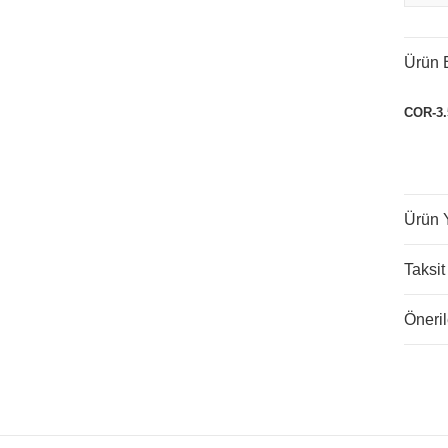
Ürün B
COR-3.5
Ürün 
Taksit
Öneril