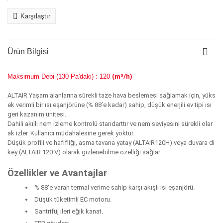
Karşılaştır
Ürün Bilgisi
Maksimum Debi (130 Pa'daki) : 120
(m³/h)
ALTAIR Yaşam alanlarına sürekli taze hava beslemesi sağlamak için, yüks
ek verimli bir ısı eşanjörüne (% 88’e kadar) sahip, düşük enerjili ev tipi ısı
geri kazanım ünitesi.
Dahili akıllı nem izleme kontrolü standarttır ve nem seviyesini sürekli olar
ak izler. Kullanıcı müdahalesine gerek yoktur.
Düşük profili ve hafifliği, asma tavana yatay (ALTAIR120H) veya duvara di
key (ALTAIR 120 V) olarak gizlenebilme özelliği sağlar.
Özellikler ve Avantajlar
% 88'e varan termal verime sahip karşı akışlı ısı eşanjörü.
Düşük tüketimli EC motoru.
Santrifüj ileri eğik kanat.