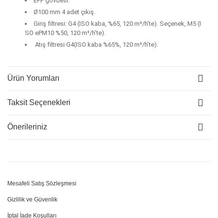
EPP gövdesi.
Ø100 mm 4 adet çıkış.
Giriş filtresi: G4 (ISO kaba, %65, 120 m³/h’te). Seçenek, M5 (I
SO ePM10 %50, 120 m³/h'te).
Atış filtresi G4(ISO kaba %65%, 120 m³/h’te).
Ürün Yorumları
Taksit Seçenekleri
Önerileriniz
Mesafeli Satış Sözleşmesi
Gizlilik ve Güvenlik
İptal İade Koşulları