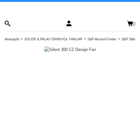
(
)
Anasayfa
SOLER & PALAU İSPANYOL FANLAR
S&P Aksiyel Fanlar
S&P Silent D