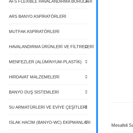
AFS FLEXIBLE HAVALANDIRMA BORULARI
ARS BANYO ASPİRATÖRLERİ
MUTFAK ASPİRATÖRLERİ
HAVALANDIRMA ÜRÜNLERİ VE FİLTRELERİ
MENFEZLER (ALÜMİNYUM-PLASTİK)
HIRDAVAT MALZEMELERİ
BANYO DUŞ SİSTEMLERİ
SU ARMATÜRLERİ VE EVİYE ÇEŞİTLERİ
ISLAK HACİM (BANYO-WC) EKİPMANLARI
Mesafeli S