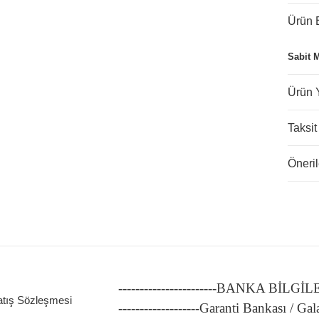
Ürün B
Sabit 
Ürün 
Taksit
Öneril
-----------------------BANKA BİLGİ
atış Sözleşmesi
-------------------Garanti Bankası / Gal