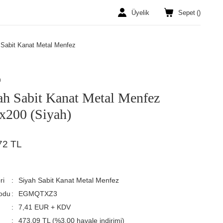
Üyelik
Sepet
(
)
 Sabit Kanat Metal Menfez
n
ah Sabit Kanat Metal Menfez
x200 (Siyah)
72 TL
ri
Siyah Sabit Kanat Metal Menfez
odu
EGMQTXZ3
7,41 EUR + KDV
473,09 TL (%3,00 havale indirimi)