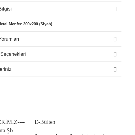
ilgisi
Metal Menfez 200x200 (Siyah)
Yorumları
 Seçenekleri
eriniz
LERİMİZ----
E-Bülten
ata Şb.