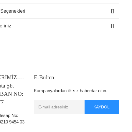
 Seçenekleri
eriniz
LERİMİZ----
E-Bülten
ata Şb.
Kampanyalardan ilk siz haberdar olun.
 IBAN NO:
77
KAYDOL
 Hesap No:
0210 9454 03