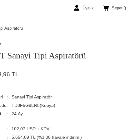
Üyelik
Sepet
(
)
pi Aspiratörü
n
T Sanayi Tipi Aspiratörü
8,96 TL
ri
Sanayi Tipi Aspiratör
odu
TD8F5G9ER5(Kopya)
i
24 Ay
102,07 USD + KDV
5.654,09 TL (%3,00 havale indirimi)