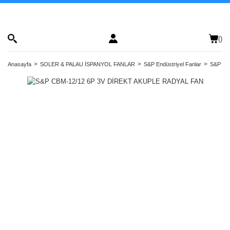
(
)
Anasayfa
SOLER & PALAU İSPANYOL FANLAR
S&P Endüstriyel Fanlar
S&P Dir