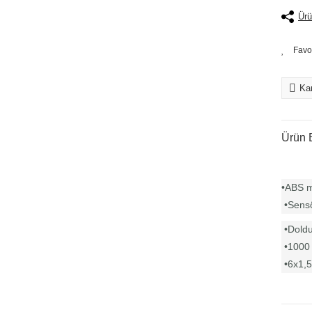
Ürü
Kar
Ürün B
•ABS m
•Sensör
•Doldu
•1000 M
•6x1,5 