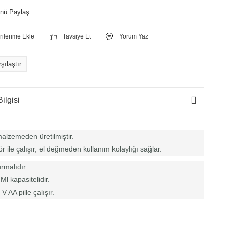
nü Paylaş
Tavsiye Et
Yorum Yaz
şılaştır
ilgisi
alzemeden üretilmiştir.
 ile çalışır, el değmeden kullanım kolaylığı sağlar.
rmalıdır.
l kapasitelidir.
V AA pille çalışır.