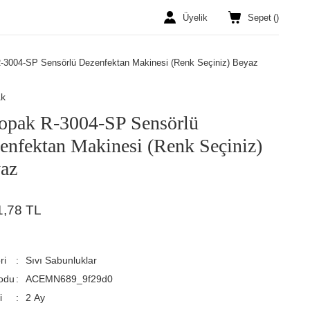
Üyelik
Sepet
(
)
-3004-SP Sensörlü Dezenfektan Makinesi (Renk Seçiniz) Beyaz
ak
opak R-3004-SP Sensörlü
enfektan Makinesi (Renk Seçiniz)
az
1,78 TL
ri
Sıvı Sabunluklar
odu
ACEMN689_9f29d0
i
2 Ay