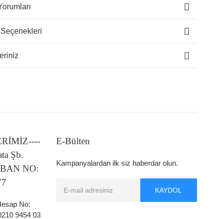
Yorumları
 Seçenekleri
eriniz
LERİMİZ----
E-Bülten
ata Şb.
Kampanyalardan ilk siz haberdar olun.
 IBAN NO:
77
KAYDOL
 Hesap No:
0210 9454 03