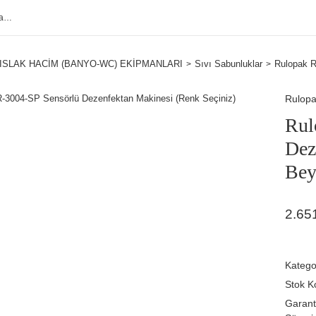
ISLAK HACİM (BANYO-WC) EKİPMANLARI
Sıvı Sabunluklar
Rulopak R
Rulop
Rul
Dez
Bey
2.65
Katego
Stok K
Garant