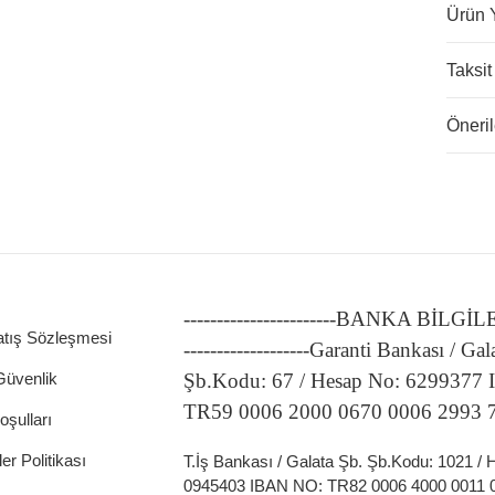
Ürün 
Taksit
Öneril
ATÖRLER
-----------------------BANKA BİLGİ
atış Sözleşmesi
-------------------Garanti Bankası / Gal
 Güvenlik
Şb.Kodu: 67 / Hesap No: 6299377
TR59 0006 2000 0670 0006 2993 
oşulları
ler Politikası
T.İş Bankası / Galata Şb. Şb.Kodu: 1021 /
0945403 IBAN NO: TR82 0006 4000 0011 