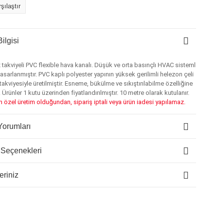
şılaştır
ilgisi
z takviyeli PVC flexible hava kanalı. Düşük ve orta basınçlı HVAC sisteml
 tasarlanmıştır. PVC kaplı polyester yapının yüksek gerilimli helezon çeli
e takviyesiyle üretilmiştir. Esneme, bükülme ve sıkıştırılabilme özelliğine
. Ürünler 1 kutu üzerinden fiyatlandırılmıştır.
10 metre olarak kutulanır.
n özel üretim olduğundan, sipariş iptali veya ürün iadesi yapılamaz.
Yorumları
 Seçenekleri
eriniz