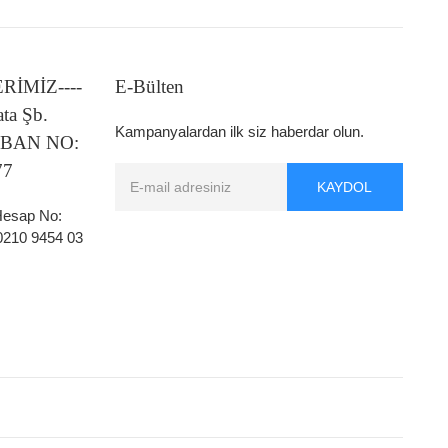
LERİMİZ----
E-Bülten
ata Şb.
Kampanyalardan ilk siz haberdar olun.
 IBAN NO:
77
KAYDOL
 Hesap No:
0210 9454 03