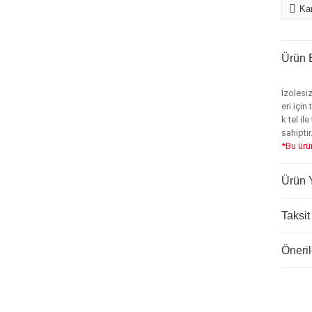
Kar
Ürün B
İzolesi
eri için
k tel il
sahiptir
*Bu ürü
Ürün 
Taksit
Öneril