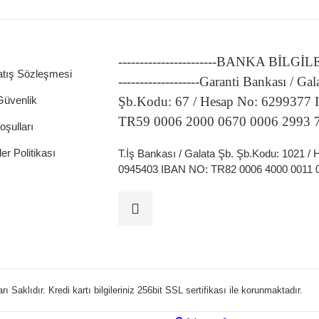
-----------------------BANKA BİLGİ
atış Sözleşmesi
-------------------Garanti Bankası / Gal
 Güvenlik
Şb.Kodu: 67 / Hesap No: 6299377
ATÖRLER
TR59 0006 2000 0670 0006 2993 
oşulları
ler Politikası
T.İş Bankası / Galata Şb. Şb.Kodu: 1021 /
0945403 IBAN NO: TR82 0006 4000 0011 
 Saklıdır. Kredi kartı bilgileriniz 256bit SSL sertifikası ile korunmaktadır.