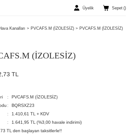
Üyelik
Sepet
(
)
Hava Kanalları
PVCAFS.M (İZOLESİZ)
PVCAFS.M (İZOLESİZ)
CAFS.M (İZOLESİZ)
2,73 TL
ri
PVCAFS.M (İZOLESİZ)
odu
BQRSXZ23
1.410,61 TL + KDV
1.641,95 TL (%3,00 havale indirimi)
73 TL den başlayan taksitlerle!!