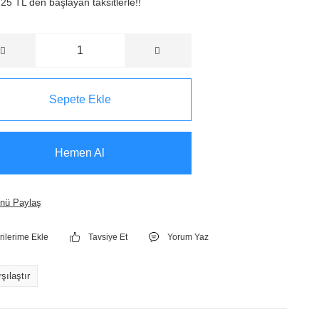
25 TL den başlayan taksitlerle!!
Sepete Ekle
Hemen Al
nü Paylaş
Tavsiye Et
Yorum Yaz
şılaştır