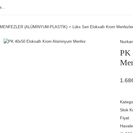
MENFEZLER (ALÜMİNYUM-PLASTİK)
Lüks Seri Eloksallı Krom Menfezle
Nurka
PK 
Men
1.68
Katego
Stok K
Fiyat
Havale