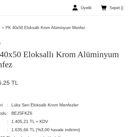
Üyelik
Sepet
(
)
r
PK 40x50 Eloksallı Krom Alüminyum Menfez
n
40x50 Eloksallı Krom Alüminyum
fez
6,25 TL
ri
Lüks Seri Eloksallı Krom Menfezler
odu
BEJSFKZ6
1.405,21 TL + KDV
1.635,66 TL (%3,00 havale indirimi)