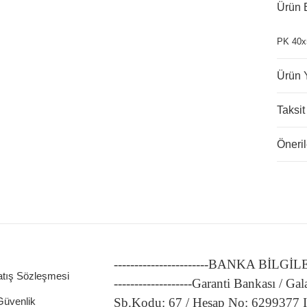
Ürün B
PK 40x
Ürün 
Taksit
Öneril
-----------------------BANKA BİLGİ
atış Sözleşmesi
-------------------Garanti Bankası / Gal
 Güvenlik
Şb.Kodu: 67 / Hesap No: 6299377