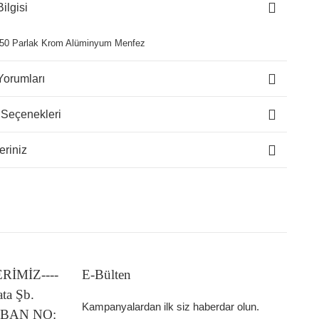
ilgisi
50 Parlak Krom Alüminyum Menfez
Yorumları
 Seçenekleri
eriniz
LERİMİZ----
E-Bülten
ata Şb.
Kampanyalardan ilk siz haberdar olun.
 IBAN NO: