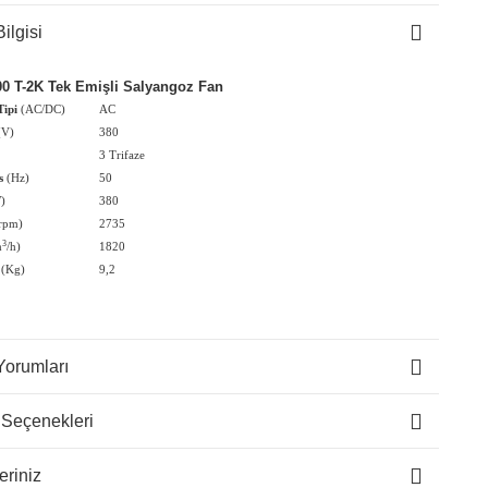
ilgisi
0 T-2K Tek Emişli Salyangoz Fan
Tipi
(AC/DC)
AC
(V)
380
3 Trifaze
s
(Hz)
50
)
380
rpm)
2735
3
m
/h)
1820
(Kg)
9,2
Yorumları
 Seçenekleri
eriniz