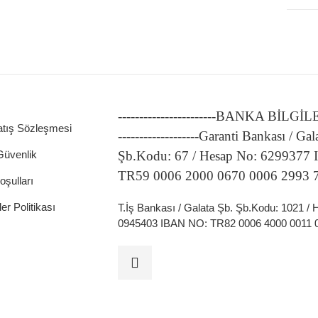
-----------------------BANKA BİLGİ
ATÖRLER
atış Sözleşmesi
-------------------Garanti Bankası / Gal
 Güvenlik
Şb.Kodu: 67 / Hesap No: 6299377
TR59 0006 2000 0670 0006 2993 
oşulları
ler Politikası
T.İş Bankası / Galata Şb. Şb.Kodu: 1021 /
0945403 IBAN NO: TR82 0006 4000 0011 