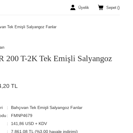
Üyelik
Sepet
(
)
van Tek Emişli Salyangoz Fanlar
van
 200 T-2K Tek Emişli Salyangoz
4,20 TL
ri
Bahçıvan Tek Emişli Salyangoz Fanlar
odu
FMNP4679
141,86 USD + KDV
7.861,08 TL (%3,00 havale indirimi)