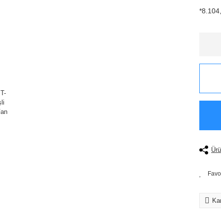
*8.104,
Ürü
Kar