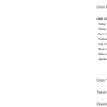
Ürün B
OBR 20
Voltaj 
Voltaj
Faz
(~)
Frekan
Güç
(W
Devir
(
Debi
(
Ağırlık
Ürün 
Taksit
Öneril