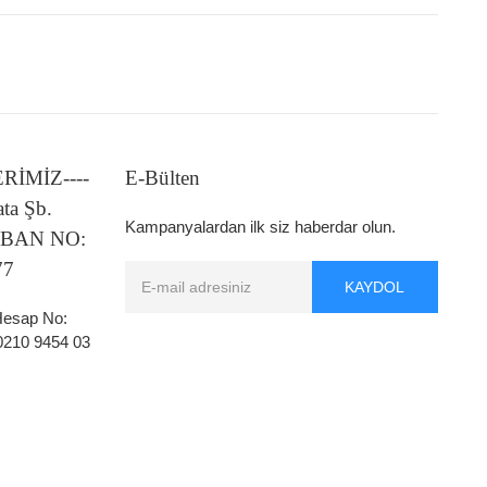
LERİMİZ----
E-Bülten
ata Şb.
Kampanyalardan ilk siz haberdar olun.
 IBAN NO:
77
KAYDOL
 Hesap No:
0210 9454 03