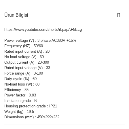
Ürün Bilgisi
https://www.youtube.com/shorts/rLpxpAF5Ecg
Power voltage (V) : 3 phase AC380V +15%
Frequency (HZ) : 50/60
Rated input current (A) : 20
No-load voltage (V) : 69
Output current (A) : 20-300
Rated input voltage (V) : 33
Force range (A) : 0-100
Duty cycle (%) : 60
No-load loss (W) : 80
Efficiency : 85
Power factor : 0.93
Insulation grade : B
Housing protection grade : IP21
Weight (kg) : 19.5
Dimensions (mm) : 450x299x232