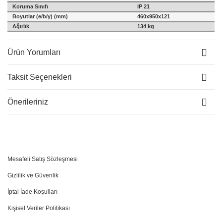
Koruma Sınıfı
IP 21
Boyutlar (e/b/y) (mm)
460x950x121
Ağırlık
134 kg
Ürün Yorumları
Taksit Seçenekleri
Önerileriniz
Mesafeli Satış Sözleşmesi
Gizlilik ve Güvenlik
İptal İade Koşulları
Kişisel Veriler Politikası