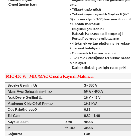
- Genel üretim hattı
şma
- Yüksek trafo gücü
- Yüksek ısıya dayanıklı Naylon 6 (%7
0) ve cam elyaf (%30) karışımı ile üretil
en bobin karkasları
- İki çıkışlı şok bobini
- Hafızalı-Hafızasız tetik seçeneği
- Portatif ve ergonomik tasarım
- 4 tekerlek ve tüp platformu ile yükse
k hareket kabiliyeti
- 2 makaralı tel sürme sistemi
- 1-20 m/dk aralığında tel sürme hassa
s hız ayarı
- Karbondioksit gazı için ısıtıcı prizi
MIG 450 W - MIG/MAG Gazaltı Kaynak Makinası
Şebeke Gerilimi U
3~ 380 V
1
Akım Ayar Sahası Imin-Imax
50 A - 400 A
Açık Devre Gerilimi U
18 V - 47 V
2
Maximum Giriş Gücü Primax
19,5 kVA
Güç Faktörü cosØ
0,85
Tel Çapı
0,80 - 1,00
Kaynak Akımı
X 60
400 A
I
% 100
300 A
2
Soğutma
Fan