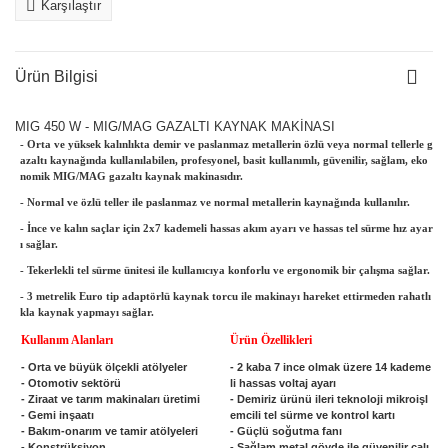
Karşılaştır
Ürün Bilgisi
MIG 450 W - MIG/MAG GAZALTI KAYNAK MAKİNASI
- Orta ve yüksek kalınlıkta demir ve paslanmaz metallerin özlü veya normal tellerle g
azaltı kaynağında kullanılabilen, profesyonel, basit kullanımlı, güvenilir, sağlam, eko
nomik MIG/MAG gazaltı kaynak makinasıdır.
- Normal ve özlü teller ile paslanmaz ve normal metallerin kaynağında kullanılır.
- İnce ve kalın saçlar için 2x7 kademeli hassas akım ayarı ve hassas tel sürme hız ayar
ı sağlar.
- Tekerlekli tel sürme ünitesi ile kullanıcıya konforlu ve ergonomik bir çalışma sağlar.
- 3 metrelik Euro tip adaptörlü kaynak torcu ile makinayı hareket ettirmeden rahatlı
kla kaynak yapmayı sağlar.
Kullanım Alanları
Ürün Özellikleri
- Orta ve büyük ölçekli atölyeler
- 2 kaba 7 ince olmak üzere 14 kademe
- Otomotiv sektörü
li hassas voltaj ayarı
- Ziraat ve tarım makinaları üretimi
- Demiriz ürünü ileri teknoloji mikroişl
- Gemi inşaatı
emcili tel sürme ve kontrol kartı
- Bakım-onarım ve tamir atölyeleri
- Güçlü soğutma fanı
- Konstrüksiyon
- Sağlam metal gövde ile güvenilir çalı