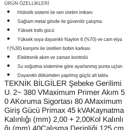
ÜRÜN ÖZELLİKLERİ
Hidrolik sistemi ile seri üretim imkanı
Sağlam metal gövde ile güvenilir çalışma
Yüksek trafo gücü
Yüksek ısıya dayanıklı Naylon 6 (%70) ve cam elya
f (%30) karışımı ile üretilen bobin karkası
Elektronik akım ve zaman kontrolü
Su soğutma sistemine göre ayarlanmış punta uçları
Dayanıklı dökümden yapılmış güçlü alt tabla
TEKNİK BİLGİLER Şebeke Gerilimi
U
2~ 380 VMaximum Primer Akım 5
1
0 AKoruma Sigortası 80 AMaximum
Giriş Gücü Primax 45 kVAKaynatma
Kalınlığı (mm) 2,00 + 2,00Kol Kalınlı
ğı (mm) 40Çalışma Derinliği 125 cm