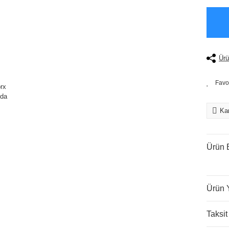
Ürü
Kar
Ürün B
Ürün 
Taksit