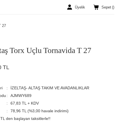
Üyelik
Sepet
(
)
T 27
ltaş Torx Uçlu Tornavida T 27
0 TL
ri
İZELTAŞ- ALTAŞ TAKIM VE AVADANLIKLAR
odu
AJMWY689
67,83 TL + KDV
78,96 TL (%3,00 havale indirimi)
TL den başlayan taksitlerle!!