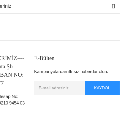
eriniz
LERİMİZ----
E-Bülten
ata Şb.
Kampanyalardan ilk siz haberdar olun.
 IBAN NO:
77
KAYDOL
 Hesap No:
0210 9454 03