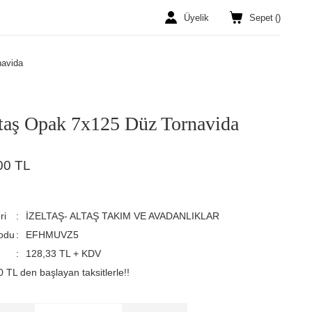
Üyelik
Sepet
(
)
navida
ltaş Opak 7x125 Düz Tornavida
00 TL
ri
İZELTAŞ- ALTAŞ TAKIM VE AVADANLIKLAR
odu
EFHMUVZ5
128,33 TL + KDV
 TL den başlayan taksitlerle!!