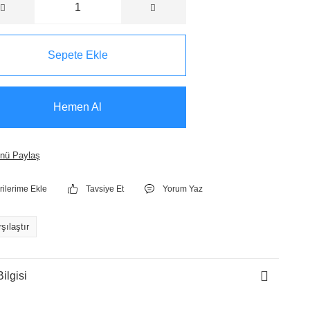
Sepete Ekle
Hemen Al
nü Paylaş
Tavsiye Et
Yorum Yaz
şılaştır
ilgisi