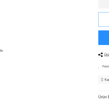
Ürü
Kar
Ürün B