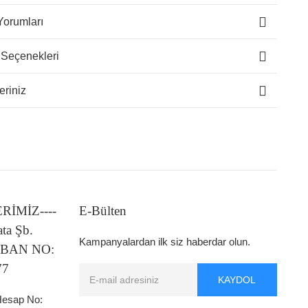
Yorumları
 Seçenekleri
eriniz
LERİMİZ----
E-Bülten
ata Şb.
Kampanyalardan ilk siz haberdar olun.
 IBAN NO:
77
KAYDOL
 Hesap No: