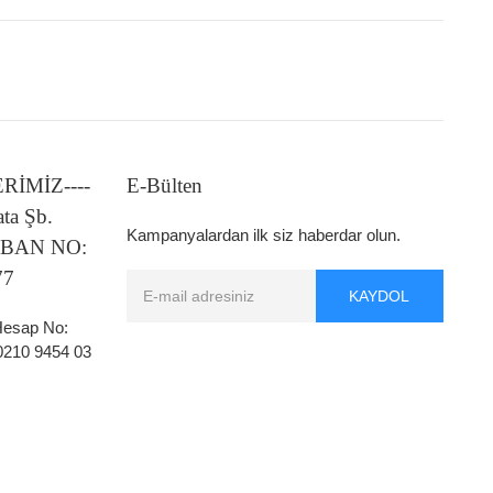
LERİMİZ----
E-Bülten
ata Şb.
Kampanyalardan ilk siz haberdar olun.
 IBAN NO:
77
KAYDOL
 Hesap No:
0210 9454 03