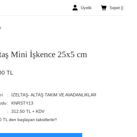
Üyelik
Sepet
(
)
m
ltaş Mini İşkence 25x5 cm
00 TL
ri
İZELTAŞ- ALTAŞ TAKIM VE AVADANLIKLAR
odu
KNRSTY13
312,50 TL + KDV
 TL den başlayan taksitlerle!!