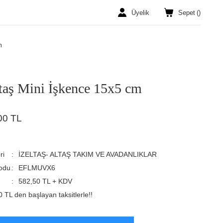
Üyelik
Sepet
(
)
m
ltaş Mini İşkence 15x5 cm
00 TL
ri
İZELTAŞ- ALTAŞ TAKIM VE AVADANLIKLAR
odu
EFLMUVX6
582,50 TL + KDV
 TL den başlayan taksitlerle!!