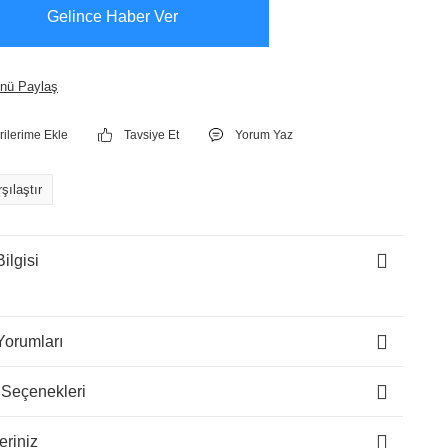
Gelince Haber Ver
nü Paylaş
Tavsiye Et
Yorum Yaz
şılaştır
ilgisi
Yorumları
 Seçenekleri
eriniz