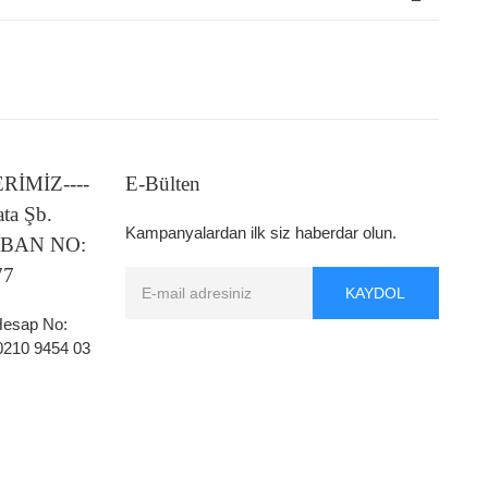
LERİMİZ----
E-Bülten
ata Şb.
Kampanyalardan ilk siz haberdar olun.
 IBAN NO:
77
KAYDOL
 Hesap No:
0210 9454 03