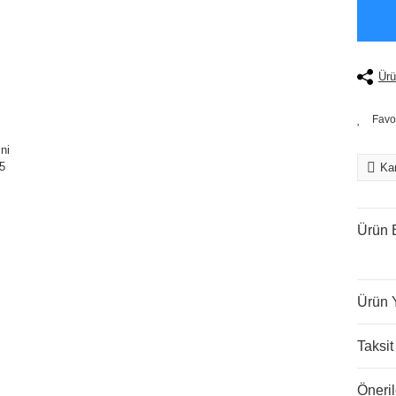
Ürü
Kar
Ürün B
Ürün 
Taksit
Öneril