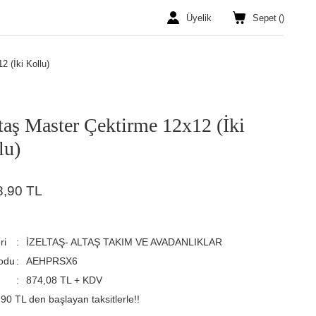
Üyelik
Sepet
(
)
2 (İki Kollu)
ltaş Master Çektirme 12x12 (İki
lu)
8,90 TL
ri
İZELTAŞ- ALTAŞ TAKIM VE AVADANLIKLAR
odu
AEHPRSX6
874,08 TL + KDV
90 TL den başlayan taksitlerle!!