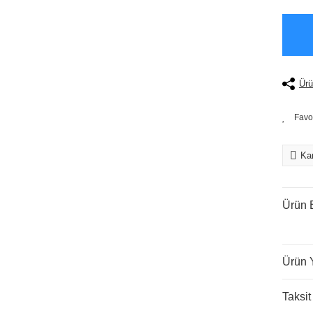
Ürü
Kar
Ürün B
Ürün 
Taksit