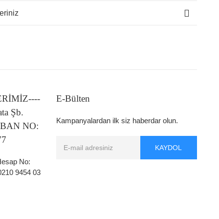
eriniz
LERİMİZ----
E-Bülten
ata Şb.
Kampanyalardan ilk siz haberdar olun.
 IBAN NO:
77
KAYDOL
 Hesap No:
0210 9454 03