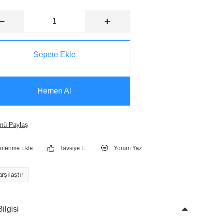
Sepete Ekle
Hemen Al
nü Paylaş
Tavsiye Et
Yorum Yaz
rşılaştır
ilgisi