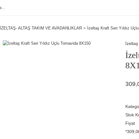
İZELTAŞ- ALTAŞ TAKIM VE AVADANLIKLAR
İzeltaş Kraft Seri Yıldız Uç
İzeltaş
İze
8X
309,
Katego
Stok K
Fiyat
*309,00