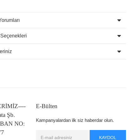
Yorumları
 Seçenekleri
eriniz
LERİMİZ----
E-Bülten
ata Şb.
Kampanyalardan ilk siz haberdar olun.
 IBAN NO:
77
KAYDOL