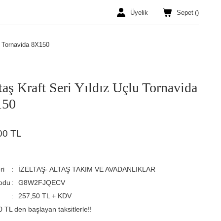
Üyelik
Sepet
(
)
lu Tornavida 8X150
ltaş Kraft Seri Yıldız Uçlu Tornavida
150
00 TL
ri
İZELTAŞ- ALTAŞ TAKIM VE AVADANLIKLAR
odu
G8W2FJQECV
257,50 TL + KDV
 TL den başlayan taksitlerle!!