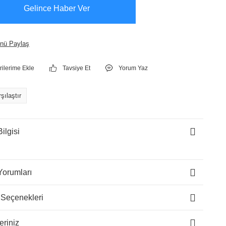
Gelince Haber Ver
nü Paylaş
Tavsiye Et
Yorum Yaz
şılaştır
ilgisi
Yorumları
 Seçenekleri
eriniz