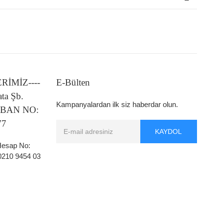
LERİMİZ----
E-Bülten
ata Şb.
Kampanyalardan ilk siz haberdar olun.
 IBAN NO:
77
KAYDOL
 Hesap No:
0210 9454 03