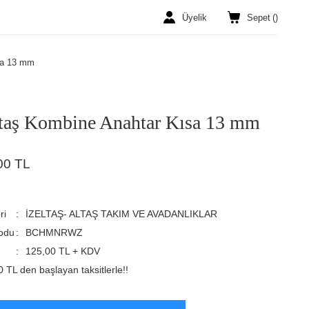
Üyelik
Sepet
(
)
sa 13 mm
ltaş Kombine Anahtar Kısa 13 mm
00 TL
ri
İZELTAŞ- ALTAŞ TAKIM VE AVADANLIKLAR
odu
BCHMNRWZ
125,00 TL + KDV
 TL den başlayan taksitlerle!!