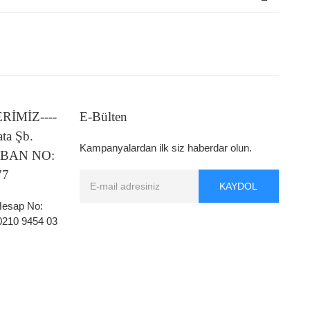
LERİMİZ----
E-Bülten
ata Şb.
Kampanyalardan ilk siz haberdar olun.
 IBAN NO:
77
KAYDOL
 Hesap No:
0210 9454 03