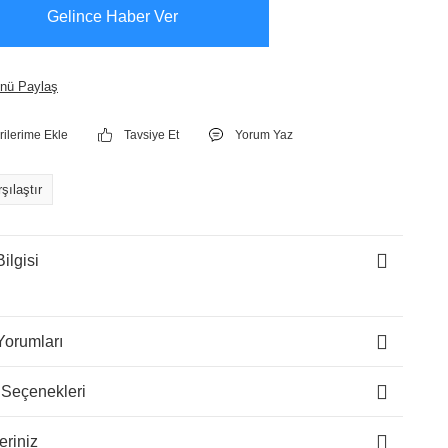
Gelince Haber Ver
nü Paylaş
Tavsiye Et
Yorum Yaz
şılaştır
ilgisi
Yorumları
 Seçenekleri
eriniz