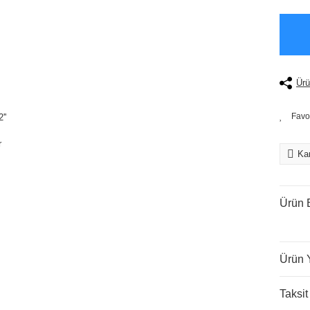
Ürü
Kar
Ürün B
Ürün 
Taksit