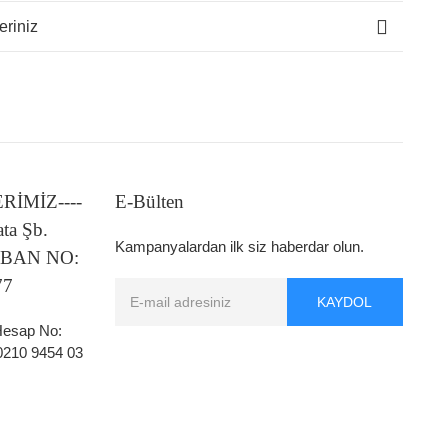
eriniz
LERİMİZ----
E-Bülten
ata Şb.
Kampanyalardan ilk siz haberdar olun.
 IBAN NO:
77
KAYDOL
 Hesap No:
0210 9454 03