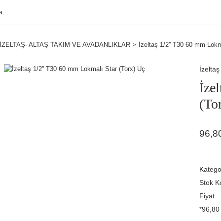
İZELTAŞ- ALTAŞ TAKIM VE AVADANLIKLAR
İzeltaş 1/2'' T30 60 mm Lokm
İzeltaş
İze
(To
96,8
Katego
Stok K
Fiyat
*96,80 