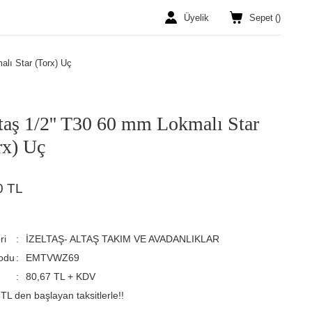
Üyelik
Sepet
(
)
alı Star (Torx) Uç
ltaş 1/2'' T30 60 mm Lokmalı Star
rx) Uç
0 TL
ri
İZELTAŞ- ALTAŞ TAKIM VE AVADANLIKLAR
odu
EMTVWZ69
80,67 TL + KDV
TL den başlayan taksitlerle!!