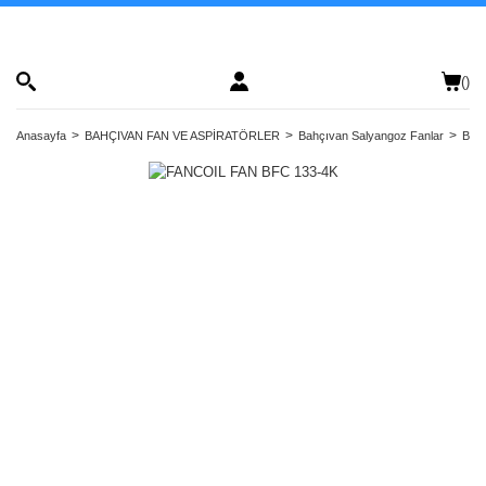
(
)
Anasayfa
BAHÇIVAN FAN VE ASPİRATÖRLER
Bahçıvan Salyangoz Fanlar
Bahç