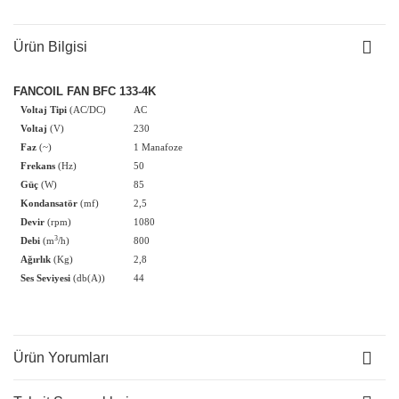
Ürün Bilgisi
FANCOIL FAN BFC 133-4K
Voltaj Tipi
(AC/DC)
AC
Voltaj
(V)
230
Faz
(~)
1 Manafoze
Frekans
(Hz)
50
Güç
(W)
85
Kondansatör
(mf)
2,5
Devir
(rpm)
1080
3
Debi
(m
/h)
800
Ağırlık
(Kg)
2,8
Ses Seviyesi
(db(A))
44
Ürün Yorumları