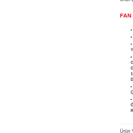
FAN
Y
O
G
1
D
Ç
Ğ
R
Ürün 