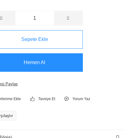
Sepete Ekle
Hemen Al
nü Paylaş
Tavsiye Et
Yorum Yaz
şılaştır
ilgisi