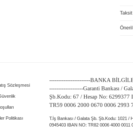
Taksit
Öneril
ATÖRLER
-----------------------BANKA BİLGİ
atış Sözleşmesi
-------------------Garanti Bankası / Gal
 Güvenlik
Şb.Kodu: 67 / Hesap No: 6299377
TR59 0006 2000 0670 0006 2993 
oşulları
ler Politikası
T.İş Bankası / Galata Şb. Şb.Kodu: 1021 /
0945403 IBAN NO: TR82 0006 4000 0011 