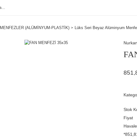
MENFEZLER (ALÜMİNYUM-PLASTİK)
Lüks Seri Beyaz Alüminyum Menfe
Nurka
FA
851,
Katego
Stok K
Fiyat
Havale
*851,81