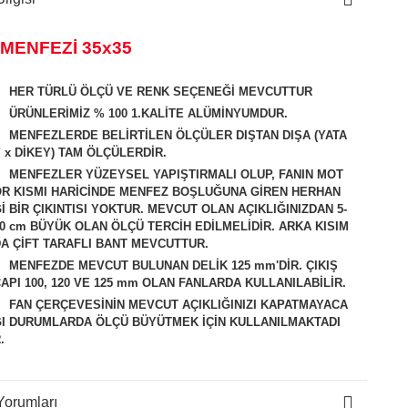
 MENFEZİ 35x35
HER TÜRLÜ ÖLÇÜ VE RENK SEÇENEĞİ MEVCUTTUR
ÜRÜNLERİMİZ % 100 1.KALİTE ALÜMİNYUMDUR.
MENFEZLERDE BELİRTİLEN ÖLÇÜLER DIŞTAN DIŞA (YATA
 x DİKEY) TAM ÖLÇÜLERDİR.
MENFEZLER YÜZEYSEL YAPIŞTIRMALI OLUP, FANIN MOT
R KISMI HARİCİNDE MENFEZ BOŞLUĞUNA GİREN HERHAN
İ BİR ÇIKINTISI YOKTUR. MEVCUT OLAN AÇIKLIĞINIZDAN 5-
0 cm BÜYÜK OLAN ÖLÇÜ TERCİH EDİLMELİDİR. ARKA KISIM
A ÇİFT TARAFLI BANT MEVCUTTUR.
M
ENFEZDE MEVCUT BULUNAN DELİK 125 mm'DİR. ÇIKIŞ
API 100, 120 VE 125 mm OLAN FANLARDA KULLANILABİLİR.
FAN ÇERÇEVESİNİN MEVCUT AÇIKLIĞINIZI KAPATMAYACA
I DURUMLARDA ÖLÇÜ BÜYÜTMEK İÇİN KULLANILMAKTADI
.
Yorumları