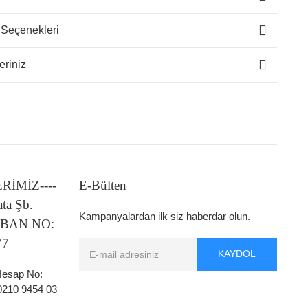
 Seçenekleri
eriniz
LERİMİZ----
E-Bülten
ata Şb.
Kampanyalardan ilk siz haberdar olun.
 IBAN NO:
77
KAYDOL
 Hesap No:
0210 9454 03