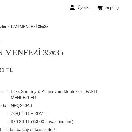
Üyelik
Sepet
(
)
zler
FAN MENFEZİ 35x35
n
N MENFEZİ 35x35
81 TL
ri
Lüks Seri Beyaz Alüminyum Menfezler
,
FANLI
MENFEZLER
odu
NPQX2348
709,84 TL + KDV
826,26 TL (%3,00 havale indirimi)
 TL den başlayan taksitlerle!!