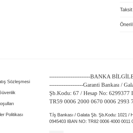
Taksit
Öneril
ATÖRLER
-----------------------BANKA BİLGİ
atış Sözleşmesi
-------------------Garanti Bankası / Gal
 Güvenlik
Şb.Kodu: 67 / Hesap No: 6299377
TR59 0006 2000 0670 0006 2993 
oşulları
ler Politikası
T.İş Bankası / Galata Şb. Şb.Kodu: 1021 /
0945403 IBAN NO: TR82 0006 4000 0011 