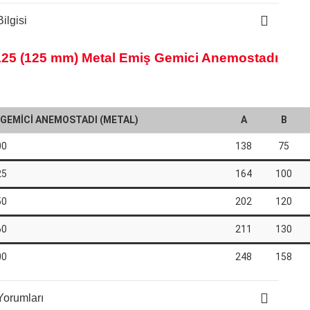
ilgisi
125 (125 mm) Metal Emiş Gemici Anemostadı
 GEMİCİ ANEMOSTADI (METAL)
A
B
00
138
75
25
164
100
50
202
120
60
211
130
00
248
158
Yorumları