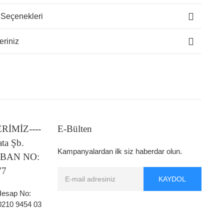
 Seçenekleri
eriniz
LERİMİZ----
E-Bülten
ata Şb.
Kampanyalardan ilk siz haberdar olun.
 IBAN NO:
77
KAYDOL
 Hesap No:
0210 9454 03