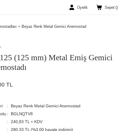
Üyelik
Sepet
(
)
mostadları
Beyaz Renk Metal Gemici Anemostad
n
125 (125 mm) Metal Emiş Gemici
mostadı
00 TL
ri
Beyaz Renk Metal Gemici Anemostad
odu
BGLNQTV8
240,83 TL + KDV
280,33 TL (%3,00 havale indirimi)