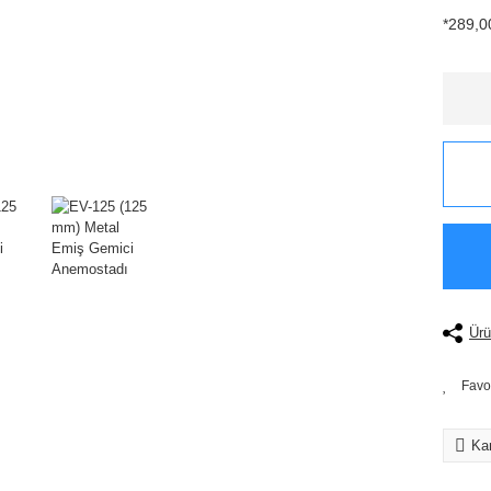
*289,00
Ürü
Kar