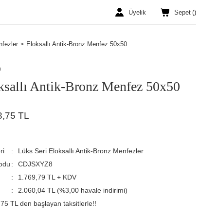
Üyelik
Sepet
(
)
nfezler
Eloksallı Antik-Bronz Menfez 50x50
n
ksallı Antik-Bronz Menfez 50x50
3,75 TL
ri
Lüks Seri Eloksallı Antik-Bronz Menfezler
odu
CDJSXYZ8
1.769,79 TL + KDV
2.060,04 TL (%3,00 havale indirimi)
75 TL den başlayan taksitlerle!!