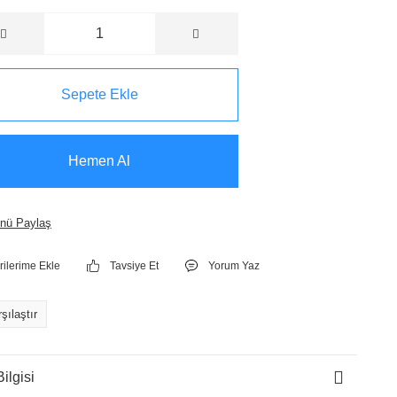
Sepete Ekle
Hemen Al
nü Paylaş
Tavsiye Et
Yorum Yaz
şılaştır
ilgisi