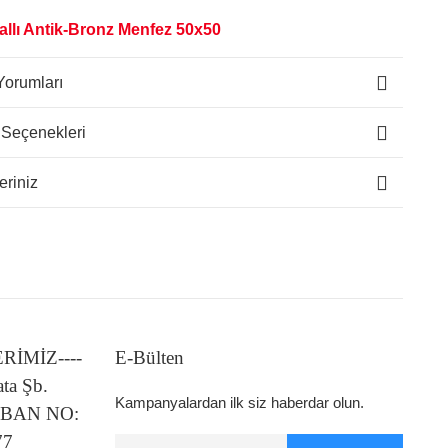
allı Antik-Bronz Menfez 50x50
Yorumları
 Seçenekleri
eriniz
LERİMİZ----
E-Bülten
ata Şb.
Kampanyalardan ilk siz haberdar olun.
 IBAN NO:
77