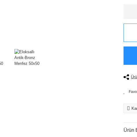
Ürü
Kar
Ürün B