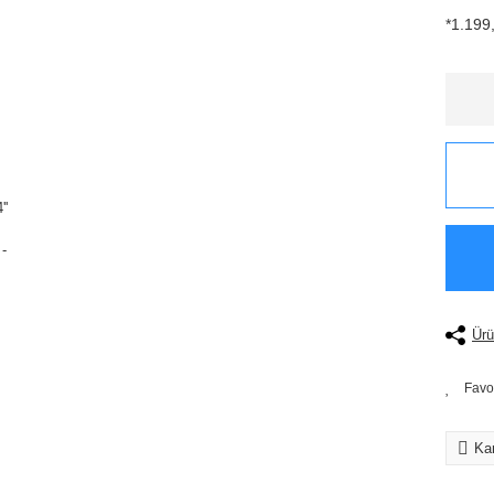
*1.199,
Ürü
Kar