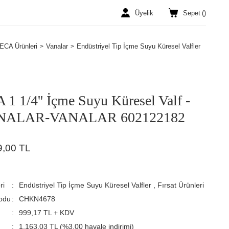
Üyelik
Sepet
(
)
ECA Ürünleri
Vanalar
Endüstriyel Tip İçme Suyu Küresel Valfler
 1 1/4'' İçme Suyu Küresel Valf -
NALAR-VANALAR 602122182
9,00 TL
ri
Endüstriyel Tip İçme Suyu Küresel Valfler
,
Fırsat Ürünleri
odu
CHKN4678
999,17 TL + KDV
1.163,03 TL (%3,00 havale indirimi)