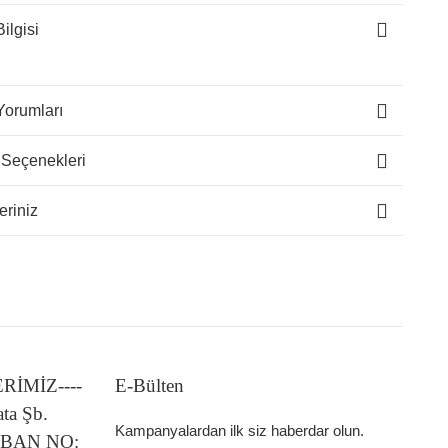
ilgisi
Yorumları
 Seçenekleri
eriniz
LERİMİZ----
E-Bülten
ata Şb.
Kampanyalardan ilk siz haberdar olun.
 IBAN NO: