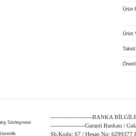
Ürün B
Ürün 
Taksit
Öneril
-----------------------BANKA BİLGİ
atış Sözleşmesi
-------------------Garanti Bankası / Gal
 Güvenlik
Şb.Kodu: 67 / Hesap No: 6299377