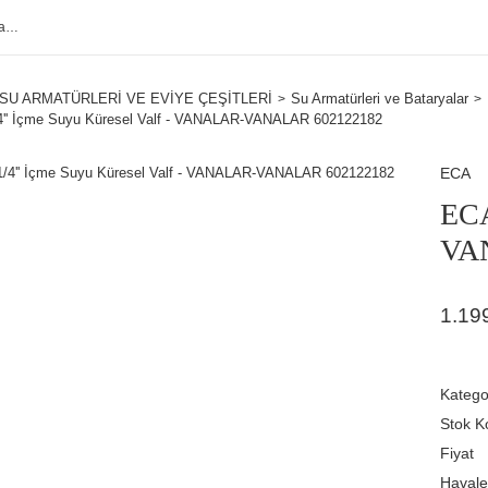
SU ARMATÜRLERİ VE EVİYE ÇEŞİTLERİ
Su Armatürleri ve Bataryalar
4'' İçme Suyu Küresel Valf - VANALAR-VANALAR 602122182
ECA
ECA
VA
1.19
Katego
Stok K
Fiyat
Havale