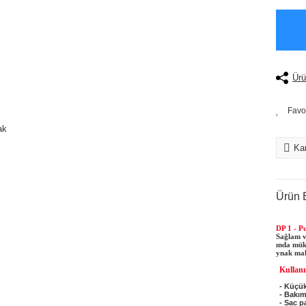
Ürü
Kar
Ürün B
DP 1 - P
Sağlam v
ında mük
ynak mak
Kullanı
- Küçük
- Bakım
- Sac p