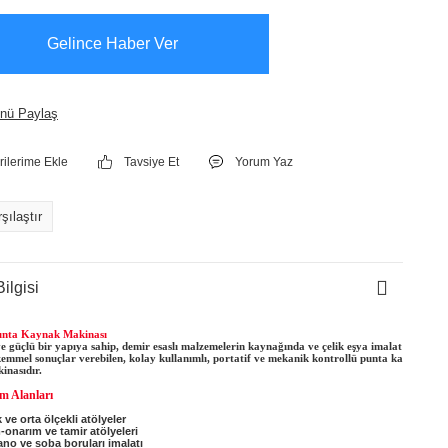
Gelince Haber Ver
nü Paylaş
Tavsiye Et
Yorum Yaz
şılaştır
ilgisi
unta Kaynak Makinası
e güçlü bir yapıya sahip, demir esaslı malzemelerin kaynağında ve çelik eşya imalat
emmel sonuçlar verebilen, kolay kullanımlı, portatif ve mekanik kontrollü punta ka
inasıdır.
m Alanları
 ve orta ölçekli atölyeler
-onarım ve tamir atölyeleri
ano ve soba boruları imalatı