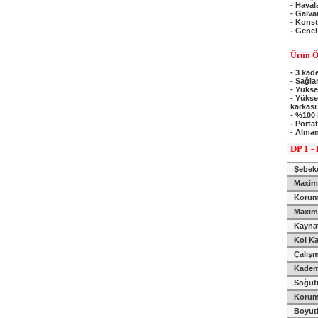
- Haval
- Galva
- Kons
- Genel
Ürün Öz
- 3 kad
- Sağla
- Yükse
- Yükse
karkası
- %100 
- Porta
- Alman
DP 1 -
Şebeke
Maxim
Korum
Maxim
Kaynat
Kol Ka
Çalışm
Kadem
Soğu
Koruma
Boyutl