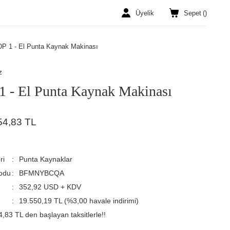
Üyelik
Sepet
(
)
DP 1 - El Punta Kaynak Makinası
z
1 - El Punta Kaynak Makinası
54,83 TL
ri
Punta Kaynaklar
odu
BFMNYBCQA
352,92 USD + KDV
19.550,19 TL (%3,00 havale indirimi)
,83 TL den başlayan taksitlerle!!