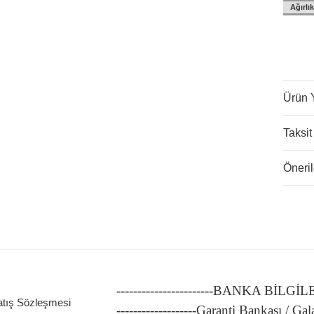
Ağırlık
Ürün 
ATÖRLER
Taksit
Öneril
-----------------------BANKA BİLGİ
atış Sözleşmesi
-------------------Garanti Bankası / Gal