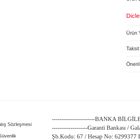
Dicle
Ürün 
Taksit
Öneril
-----------------------BANKA BİLGİ
atış Sözleşmesi
-------------------Garanti Bankası / Gal
 Güvenlik
Şb.Kodu: 67 / Hesap No: 6299377