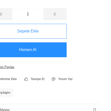
Sepete Ekle
Hemen Al
nü Paylaş
Tavsiye Et
Yorum Yaz
şılaştır
ilgisi