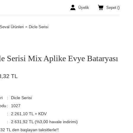
Üyelik
Sepet
(
)
Seval Ürünleri
Dicle Serisi
le Serisi Mix Aplike Evye Bataryası
3,32 TL
ri
Dicle Serisi
odu
1027
2.261,10 TL + KDV
2.631,92 TL (%3,00 havale indirimi)
32 TL den başlayan taksitlerle!!