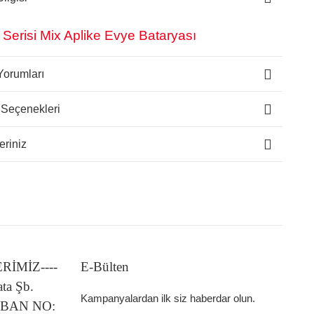
 Serisi Mix Aplike Evye Bataryası
Yorumları
 Seçenekleri
eriniz
LERİMİZ----
E-Bülten
ata Şb.
Kampanyalardan ilk siz haberdar olun.
 IBAN NO: